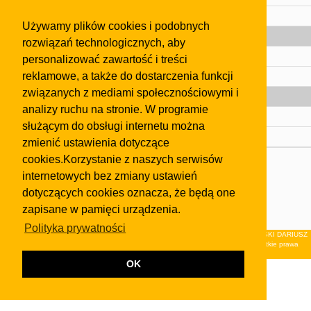
Pomoc
Używamy plików cookies i podobnych
Gazeta
rozwiązań technologicznych, aby
Olkusz
personalizować zawartość i treści
reklamowe, a także do dostarczenia funkcji
Kontakt
związanych z mediami społecznościowymi i
Strefa dla biznesu
analizy ruchu na stronie. W programie
Biura nieruchomości
służącym do obsługi internetu można
Dealerzy i autokomisy
zmienić ustawienia dotyczące
cookies.Korzystanie z naszych serwisów
Skontaktuj się z nami
internetowych bez zmiany ustawień
Korzystanie z tej strony oznacza akceptację postanowień
dotyczących cookies oznacza, że będą one
regulaminu
i
Polityki Prywatności
.
zapisane w pamięci urządzenia.
Klauzula FB
Polityka prywatności
© 2026Wydawnictwo NEON sp. z o.o. (dawniej: FIRMA NEON MAREK KLUCZEWSKI DARIUSZ
KRAWCZYK s.c.) z siedzibą w Olkuszu, ul.Żuradzka 15, 32-300 Olkusz . Wszystkie prawa
zastrzeżone.
OK