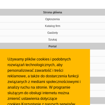
Strona główna
Ogłoszenia
Katalog firm
Gadżety
Szukaj
Portal
Cennik
Używamy plików cookies i podobnych
Kontakt
rozwiązań technologicznych, aby
Regulamin
personalizować zawartość i treści
Pomoc
reklamowe, a także do dostarczenia funkcji
Gazeta
związanych z mediami społecznościowymi i
analizy ruchu na stronie. W programie
Olkusz
służącym do obsługi internetu można
Kontakt
zmienić ustawienia dotyczące
Strefa dla biznesu
cookies.Korzystanie z naszych serwisów