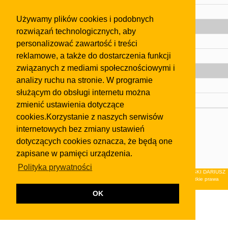
Pomoc
Używamy plików cookies i podobnych
Gazeta
rozwiązań technologicznych, aby
Olkusz
personalizować zawartość i treści
reklamowe, a także do dostarczenia funkcji
Kontakt
związanych z mediami społecznościowymi i
Strefa dla biznesu
analizy ruchu na stronie. W programie
Biura nieruchomości
służącym do obsługi internetu można
Dealerzy i autokomisy
zmienić ustawienia dotyczące
cookies.Korzystanie z naszych serwisów
Skontaktuj się z nami
internetowych bez zmiany ustawień
Korzystanie z tej strony oznacza akceptację postanowień
dotyczących cookies oznacza, że będą one
regulaminu
i
Polityki Prywatności
.
zapisane w pamięci urządzenia.
Klauzula FB
Polityka prywatności
© 2026Wydawnictwo NEON sp. z o.o. (dawniej: FIRMA NEON MAREK KLUCZEWSKI DARIUSZ
KRAWCZYK s.c.) z siedzibą w Olkuszu, ul.Żuradzka 15, 32-300 Olkusz . Wszystkie prawa
zastrzeżone.
OK