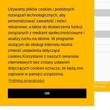
Pomoc
Używamy plików cookies i podobnych
Gazeta
rozwiązań technologicznych, aby
Olkusz
personalizować zawartość i treści
reklamowe, a także do dostarczenia funkcji
Kontakt
związanych z mediami społecznościowymi i
Strefa dla biznesu
analizy ruchu na stronie. W programie
Biura nieruchomości
służącym do obsługi internetu można
Dealerzy i autokomisy
zmienić ustawienia dotyczące
cookies.Korzystanie z naszych serwisów
Skontaktuj się z nami
internetowych bez zmiany ustawień
Korzystanie z tej strony oznacza akceptację postanowień
dotyczących cookies oznacza, że będą one
regulaminu
i
Polityki Prywatności
.
zapisane w pamięci urządzenia.
Klauzula FB
Polityka prywatności
© 2026Wydawnictwo NEON sp. z o.o. (dawniej: FIRMA NEON MAREK KLUCZEWSKI DARIUSZ
KRAWCZYK s.c.) z siedzibą w Olkuszu, ul.Żuradzka 15, 32-300 Olkusz . Wszystkie prawa
zastrzeżone.
OK