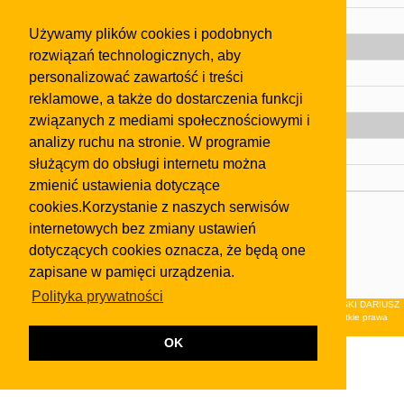
Pomoc
Używamy plików cookies i podobnych
Gazeta
rozwiązań technologicznych, aby
Olkusz
personalizować zawartość i treści
reklamowe, a także do dostarczenia funkcji
Kontakt
związanych z mediami społecznościowymi i
Strefa dla biznesu
analizy ruchu na stronie. W programie
Biura nieruchomości
służącym do obsługi internetu można
Dealerzy i autokomisy
zmienić ustawienia dotyczące
cookies.Korzystanie z naszych serwisów
Skontaktuj się z nami
internetowych bez zmiany ustawień
Korzystanie z tej strony oznacza akceptację postanowień
dotyczących cookies oznacza, że będą one
regulaminu
i
Polityki Prywatności
.
zapisane w pamięci urządzenia.
Klauzula FB
Polityka prywatności
© 2026Wydawnictwo NEON sp. z o.o. (dawniej: FIRMA NEON MAREK KLUCZEWSKI DARIUSZ
KRAWCZYK s.c.) z siedzibą w Olkuszu, ul.Żuradzka 15, 32-300 Olkusz . Wszystkie prawa
zastrzeżone.
OK