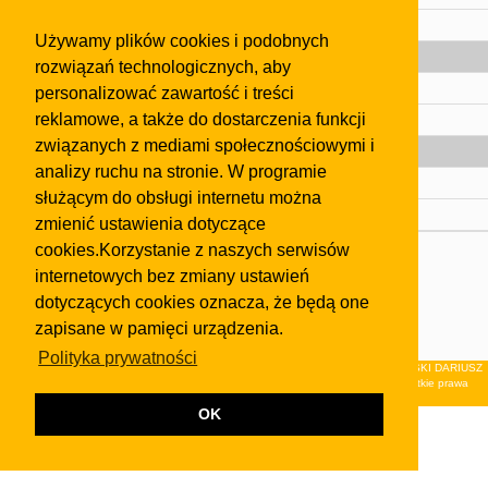
Pomoc
Używamy plików cookies i podobnych
Gazeta
rozwiązań technologicznych, aby
Olkusz
personalizować zawartość i treści
reklamowe, a także do dostarczenia funkcji
Kontakt
związanych z mediami społecznościowymi i
Strefa dla biznesu
analizy ruchu na stronie. W programie
Biura nieruchomości
służącym do obsługi internetu można
Dealerzy i autokomisy
zmienić ustawienia dotyczące
cookies.Korzystanie z naszych serwisów
Skontaktuj się z nami
internetowych bez zmiany ustawień
Korzystanie z tej strony oznacza akceptację postanowień
dotyczących cookies oznacza, że będą one
regulaminu
i
Polityki Prywatności
.
zapisane w pamięci urządzenia.
Klauzula FB
Polityka prywatności
© 2026Wydawnictwo NEON sp. z o.o. (dawniej: FIRMA NEON MAREK KLUCZEWSKI DARIUSZ
KRAWCZYK s.c.) z siedzibą w Olkuszu, ul.Żuradzka 15, 32-300 Olkusz . Wszystkie prawa
zastrzeżone.
OK