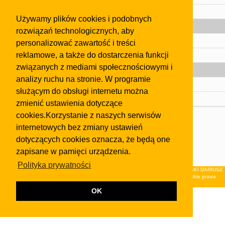
Pomoc
Używamy plików cookies i podobnych
Gazeta
rozwiązań technologicznych, aby
Olkusz
personalizować zawartość i treści
reklamowe, a także do dostarczenia funkcji
Kontakt
związanych z mediami społecznościowymi i
Strefa dla biznesu
analizy ruchu na stronie. W programie
Biura nieruchomości
służącym do obsługi internetu można
Dealerzy i autokomisy
zmienić ustawienia dotyczące
cookies.Korzystanie z naszych serwisów
Skontaktuj się z nami
internetowych bez zmiany ustawień
Korzystanie z tej strony oznacza akceptację postanowień
dotyczących cookies oznacza, że będą one
regulaminu
i
Polityki Prywatności
.
zapisane w pamięci urządzenia.
Klauzula FB
Polityka prywatności
© 2026Wydawnictwo NEON sp. z o.o. (dawniej: FIRMA NEON MAREK KLUCZEWSKI DARIUSZ
KRAWCZYK s.c.) z siedzibą w Olkuszu, ul.Żuradzka 15, 32-300 Olkusz . Wszystkie prawa
zastrzeżone.
OK