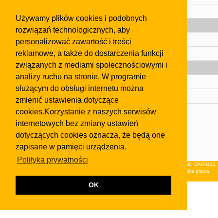
Pomoc
Używamy plików cookies i podobnych
Gazeta
rozwiązań technologicznych, aby
Olkusz
personalizować zawartość i treści
reklamowe, a także do dostarczenia funkcji
Kontakt
związanych z mediami społecznościowymi i
Strefa dla biznesu
analizy ruchu na stronie. W programie
Biura nieruchomości
służącym do obsługi internetu można
Dealerzy i autokomisy
zmienić ustawienia dotyczące
cookies.Korzystanie z naszych serwisów
Skontaktuj się z nami
internetowych bez zmiany ustawień
Korzystanie z tej strony oznacza akceptację postanowień
dotyczących cookies oznacza, że będą one
regulaminu
i
Polityki Prywatności
.
zapisane w pamięci urządzenia.
Klauzula FB
Polityka prywatności
© 2026Wydawnictwo NEON sp. z o.o. (dawniej: FIRMA NEON MAREK KLUCZEWSKI DARIUSZ
KRAWCZYK s.c.) z siedzibą w Olkuszu, ul.Żuradzka 15, 32-300 Olkusz . Wszystkie prawa
zastrzeżone.
OK