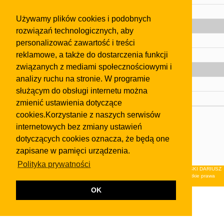
Pomoc
Używamy plików cookies i podobnych
Gazeta
rozwiązań technologicznych, aby
Olkusz
personalizować zawartość i treści
reklamowe, a także do dostarczenia funkcji
Kontakt
związanych z mediami społecznościowymi i
Strefa dla biznesu
analizy ruchu na stronie. W programie
Biura nieruchomości
służącym do obsługi internetu można
Dealerzy i autokomisy
zmienić ustawienia dotyczące
cookies.Korzystanie z naszych serwisów
Skontaktuj się z nami
internetowych bez zmiany ustawień
Korzystanie z tej strony oznacza akceptację postanowień
dotyczących cookies oznacza, że będą one
regulaminu
i
Polityki Prywatności
.
zapisane w pamięci urządzenia.
Klauzula FB
Polityka prywatności
© 2026Wydawnictwo NEON sp. z o.o. (dawniej: FIRMA NEON MAREK KLUCZEWSKI DARIUSZ
KRAWCZYK s.c.) z siedzibą w Olkuszu, ul.Żuradzka 15, 32-300 Olkusz . Wszystkie prawa
zastrzeżone.
OK