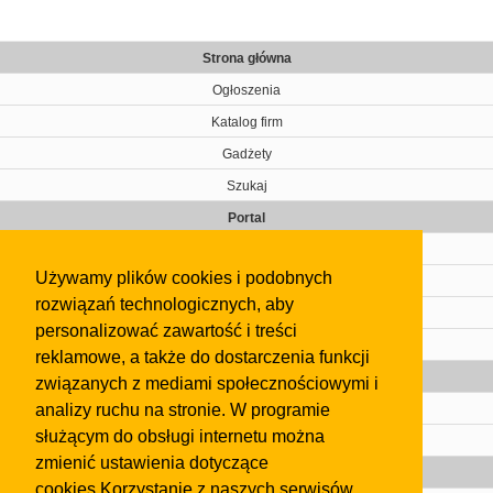
Strona główna
Ogłoszenia
Katalog firm
Gadżety
Szukaj
Portal
Cennik
Używamy plików cookies i podobnych
Kontakt
rozwiązań technologicznych, aby
Regulamin
personalizować zawartość i treści
Pomoc
reklamowe, a także do dostarczenia funkcji
Gazeta
związanych z mediami społecznościowymi i
analizy ruchu na stronie. W programie
Olkusz
służącym do obsługi internetu można
Kontakt
zmienić ustawienia dotyczące
Strefa dla biznesu
cookies.Korzystanie z naszych serwisów