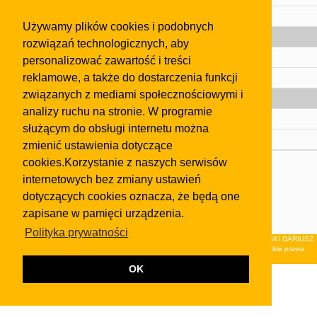
Pomoc
Używamy plików cookies i podobnych
Gazeta
rozwiązań technologicznych, aby
Olkusz
personalizować zawartość i treści
reklamowe, a także do dostarczenia funkcji
Kontakt
związanych z mediami społecznościowymi i
Strefa dla biznesu
analizy ruchu na stronie. W programie
Biura nieruchomości
służącym do obsługi internetu można
Dealerzy i autokomisy
zmienić ustawienia dotyczące
cookies.Korzystanie z naszych serwisów
Skontaktuj się z nami
internetowych bez zmiany ustawień
Korzystanie z tej strony oznacza akceptację postanowień
dotyczących cookies oznacza, że będą one
regulaminu
i
Polityki Prywatności
.
zapisane w pamięci urządzenia.
Klauzula FB
Polityka prywatności
© 2026Wydawnictwo NEON sp. z o.o. (dawniej: FIRMA NEON MAREK KLUCZEWSKI DARIUSZ
KRAWCZYK s.c.) z siedzibą w Olkuszu, ul.Żuradzka 15, 32-300 Olkusz . Wszystkie prawa
zastrzeżone.
OK