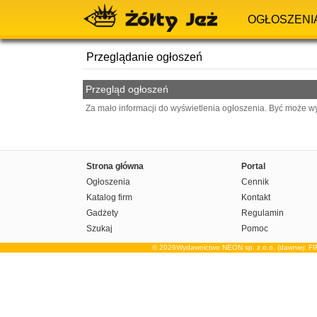
OGŁOSZENI
Przeglądanie ogłoszeń
Przegląd ogłoszeń
Za mało informacji do wyświetlenia ogłoszenia. Być może w
Strona główna
Portal
Ogłoszenia
Cennik
Katalog firm
Kontakt
Gadżety
Regulamin
Szukaj
Pomoc
© 2026Wydawnictwo NEON sp. z o.o. (dawniej: F