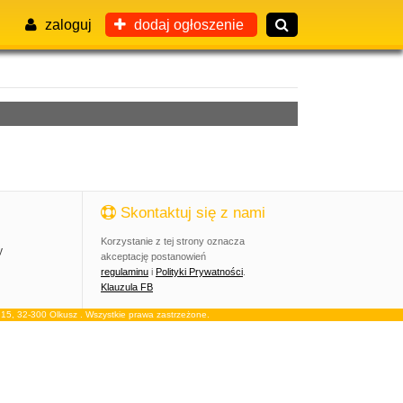
zaloguj
dodaj ogłoszenie
Skontaktuj się z nami
Korzystanie z tej strony oznacza
y
akceptację postanowień
regulaminu
i
Polityki Prywatności
.
Klauzula FB
, 32-300 Olkusz . Wszystkie prawa zastrzeżone.