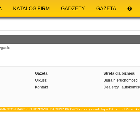
A
KATALOG FIRM
GADŻETY
GAZETA
ygasło.
Gazeta
Strefa dla biznesu
Olkusz
Biura nieruchomości
Kontakt
Dealerzy i autokomis
IRMA NEON MAREK KLUCZEWSKI DARIUSZ KRAWCZYK s.c.) z siedzibą w Olkuszu, ul.Żuradzka 15