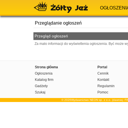
OGŁOSZENI
Przeglądanie ogłoszeń
Przegląd ogłoszeń
Za mało informacji do wyświetlenia ogłoszenia. Być może w
Strona główna
Portal
Ogłoszenia
Cennik
Katalog firm
Kontakt
Gadżety
Regulamin
Szukaj
Pomoc
© 2026Wydawnictwo NEON sp. z o.o. (dawniej: F