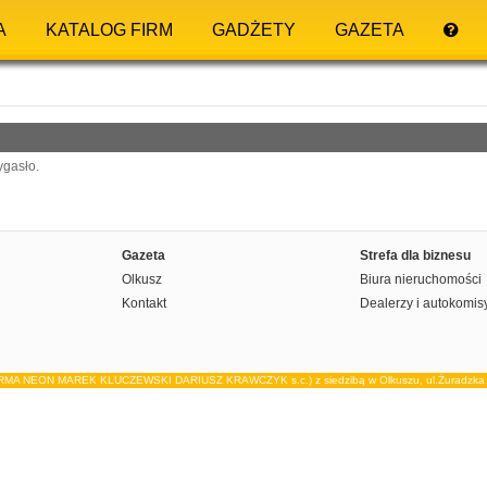
A
KATALOG FIRM
GADŻETY
GAZETA
ygasło.
Gazeta
Strefa dla biznesu
Olkusz
Biura nieruchomości
Kontakt
Dealerzy i autokomis
IRMA NEON MAREK KLUCZEWSKI DARIUSZ KRAWCZYK s.c.) z siedzibą w Olkuszu, ul.Żuradzka 15