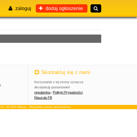
zaloguj
dodaj ogłoszenie
Skontaktuj się z nami
Korzystanie z tej strony oznacza
y
akceptację postanowień
regulaminu
i
Polityki Prywatności
.
Klauzula FB
, 32-300 Olkusz . Wszystkie prawa zastrzeżone.