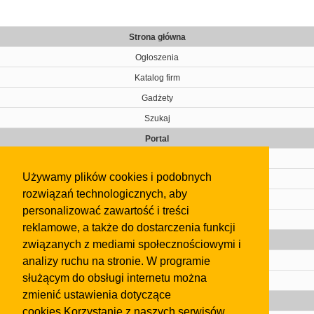
Strona główna
Ogłoszenia
Katalog firm
Gadżety
Szukaj
Portal
Cennik
Używamy plików cookies i podobnych
Kontakt
rozwiązań technologicznych, aby
Regulamin
personalizować zawartość i treści
Pomoc
reklamowe, a także do dostarczenia funkcji
Gazeta
związanych z mediami społecznościowymi i
analizy ruchu na stronie. W programie
Olkusz
służącym do obsługi internetu można
Kontakt
zmienić ustawienia dotyczące
Strefa dla biznesu
cookies.Korzystanie z naszych serwisów