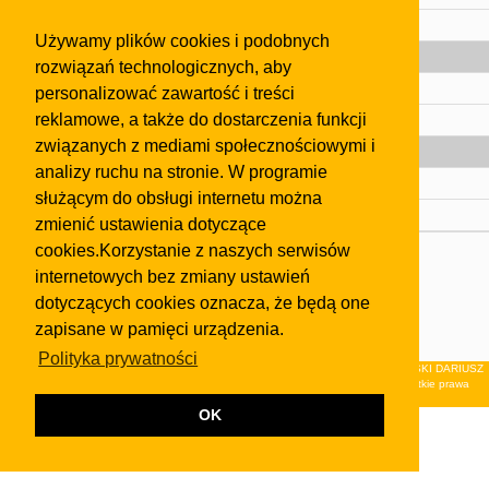
Pomoc
Używamy plików cookies i podobnych
Gazeta
rozwiązań technologicznych, aby
Olkusz
personalizować zawartość i treści
reklamowe, a także do dostarczenia funkcji
Kontakt
związanych z mediami społecznościowymi i
Strefa dla biznesu
analizy ruchu na stronie. W programie
Biura nieruchomości
służącym do obsługi internetu można
Dealerzy i autokomisy
zmienić ustawienia dotyczące
cookies.Korzystanie z naszych serwisów
Skontaktuj się z nami
internetowych bez zmiany ustawień
Korzystanie z tej strony oznacza akceptację postanowień
dotyczących cookies oznacza, że będą one
regulaminu
i
Polityki Prywatności
.
zapisane w pamięci urządzenia.
Klauzula FB
Polityka prywatności
© 2026Wydawnictwo NEON sp. z o.o. (dawniej: FIRMA NEON MAREK KLUCZEWSKI DARIUSZ
KRAWCZYK s.c.) z siedzibą w Olkuszu, ul.Żuradzka 15, 32-300 Olkusz . Wszystkie prawa
zastrzeżone.
OK