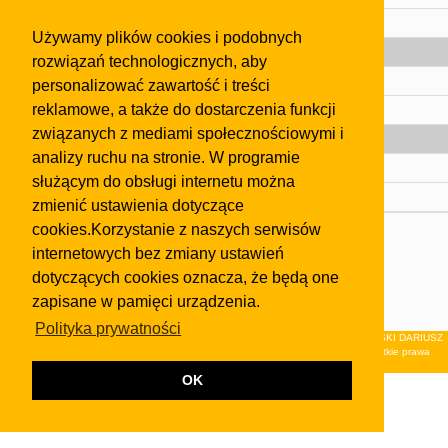
Pomoc
Używamy plików cookies i podobnych
Gazeta
rozwiązań technologicznych, aby
Olkusz
personalizować zawartość i treści
reklamowe, a także do dostarczenia funkcji
Kontakt
związanych z mediami społecznościowymi i
Strefa dla biznesu
analizy ruchu na stronie. W programie
Biura nieruchomości
służącym do obsługi internetu można
Dealerzy i autokomisy
zmienić ustawienia dotyczące
cookies.Korzystanie z naszych serwisów
Skontaktuj się z nami
internetowych bez zmiany ustawień
Korzystanie z tej strony oznacza akceptację postanowień
dotyczących cookies oznacza, że będą one
regulaminu
i
Polityki Prywatności
.
zapisane w pamięci urządzenia.
Klauzula FB
Polityka prywatności
© 2026Wydawnictwo NEON sp. z o.o. (dawniej: FIRMA NEON MAREK KLUCZEWSKI DARIUSZ
KRAWCZYK s.c.) z siedzibą w Olkuszu, ul.Żuradzka 15, 32-300 Olkusz . Wszystkie prawa
zastrzeżone.
OK