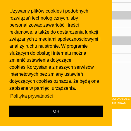
Pomoc
Używamy plików cookies i podobnych
Gazeta
rozwiązań technologicznych, aby
Olkusz
personalizować zawartość i treści
reklamowe, a także do dostarczenia funkcji
Kontakt
związanych z mediami społecznościowymi i
Strefa dla biznesu
analizy ruchu na stronie. W programie
Biura nieruchomości
służącym do obsługi internetu można
Dealerzy i autokomisy
zmienić ustawienia dotyczące
cookies.Korzystanie z naszych serwisów
Skontaktuj się z nami
internetowych bez zmiany ustawień
Korzystanie z tej strony oznacza akceptację postanowień
dotyczących cookies oznacza, że będą one
regulaminu
i
Polityki Prywatności
.
zapisane w pamięci urządzenia.
Klauzula FB
Polityka prywatności
© 2026Wydawnictwo NEON sp. z o.o. (dawniej: FIRMA NEON MAREK KLUCZEWSKI DARIUSZ
KRAWCZYK s.c.) z siedzibą w Olkuszu, ul.Żuradzka 15, 32-300 Olkusz . Wszystkie prawa
zastrzeżone.
OK