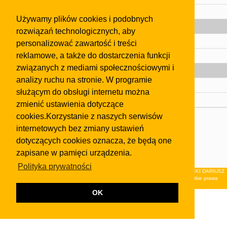
Pomoc
Używamy plików cookies i podobnych
Gazeta
rozwiązań technologicznych, aby
Olkusz
personalizować zawartość i treści
reklamowe, a także do dostarczenia funkcji
Kontakt
związanych z mediami społecznościowymi i
Strefa dla biznesu
analizy ruchu na stronie. W programie
Biura nieruchomości
służącym do obsługi internetu można
Dealerzy i autokomisy
zmienić ustawienia dotyczące
cookies.Korzystanie z naszych serwisów
Skontaktuj się z nami
internetowych bez zmiany ustawień
Korzystanie z tej strony oznacza akceptację postanowień
dotyczących cookies oznacza, że będą one
regulaminu
i
Polityki Prywatności
.
zapisane w pamięci urządzenia.
Klauzula FB
Polityka prywatności
© 2026Wydawnictwo NEON sp. z o.o. (dawniej: FIRMA NEON MAREK KLUCZEWSKI DARIUSZ
KRAWCZYK s.c.) z siedzibą w Olkuszu, ul.Żuradzka 15, 32-300 Olkusz . Wszystkie prawa
zastrzeżone.
OK