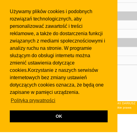
Pomoc
Używamy plików cookies i podobnych
Gazeta
rozwiązań technologicznych, aby
Olkusz
personalizować zawartość i treści
reklamowe, a także do dostarczenia funkcji
Kontakt
związanych z mediami społecznościowymi i
Strefa dla biznesu
analizy ruchu na stronie. W programie
Biura nieruchomości
służącym do obsługi internetu można
Dealerzy i autokomisy
zmienić ustawienia dotyczące
cookies.Korzystanie z naszych serwisów
Skontaktuj się z nami
internetowych bez zmiany ustawień
Korzystanie z tej strony oznacza akceptację postanowień
dotyczących cookies oznacza, że będą one
regulaminu
i
Polityki Prywatności
.
zapisane w pamięci urządzenia.
Klauzula FB
Polityka prywatności
© 2026Wydawnictwo NEON sp. z o.o. (dawniej: FIRMA NEON MAREK KLUCZEWSKI DARIUSZ
KRAWCZYK s.c.) z siedzibą w Olkuszu, ul.Żuradzka 15, 32-300 Olkusz . Wszystkie prawa
zastrzeżone.
OK