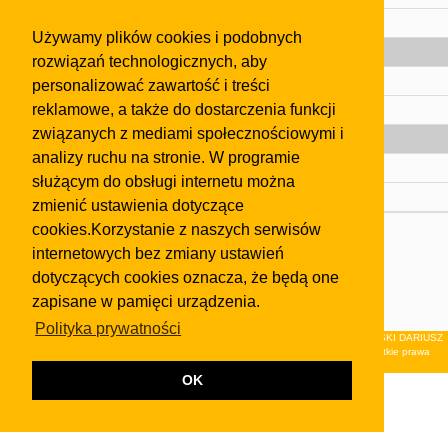
Pomoc
Używamy plików cookies i podobnych
Gazeta
rozwiązań technologicznych, aby
Olkusz
personalizować zawartość i treści
reklamowe, a także do dostarczenia funkcji
Kontakt
związanych z mediami społecznościowymi i
Strefa dla biznesu
analizy ruchu na stronie. W programie
Biura nieruchomości
służącym do obsługi internetu można
Dealerzy i autokomisy
zmienić ustawienia dotyczące
cookies.Korzystanie z naszych serwisów
Skontaktuj się z nami
internetowych bez zmiany ustawień
Korzystanie z tej strony oznacza akceptację postanowień
dotyczących cookies oznacza, że będą one
regulaminu
i
Polityki Prywatności
.
zapisane w pamięci urządzenia.
Klauzula FB
Polityka prywatności
© 2026Wydawnictwo NEON sp. z o.o. (dawniej: FIRMA NEON MAREK KLUCZEWSKI DARIUSZ
KRAWCZYK s.c.) z siedzibą w Olkuszu, ul.Żuradzka 15, 32-300 Olkusz . Wszystkie prawa
zastrzeżone.
OK