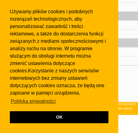
Pomoc
Używamy plików cookies i podobnych
Gazeta
rozwiązań technologicznych, aby
Olkusz
personalizować zawartość i treści
reklamowe, a także do dostarczenia funkcji
Kontakt
związanych z mediami społecznościowymi i
Strefa dla biznesu
analizy ruchu na stronie. W programie
Biura nieruchomości
służącym do obsługi internetu można
Dealerzy i autokomisy
zmienić ustawienia dotyczące
cookies.Korzystanie z naszych serwisów
Skontaktuj się z nami
internetowych bez zmiany ustawień
Korzystanie z tej strony oznacza akceptację postanowień
dotyczących cookies oznacza, że będą one
regulaminu
i
Polityki Prywatności
.
zapisane w pamięci urządzenia.
Klauzula FB
Polityka prywatności
© 2026Wydawnictwo NEON sp. z o.o. (dawniej: FIRMA NEON MAREK KLUCZEWSKI DARIUSZ
KRAWCZYK s.c.) z siedzibą w Olkuszu, ul.Żuradzka 15, 32-300 Olkusz . Wszystkie prawa
zastrzeżone.
OK