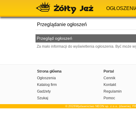
OGŁOSZENI
Przeglądanie ogłoszeń
Przegląd ogłoszeń
Za mało informacji do wyświetlenia ogłoszenia. Być może w
Strona główna
Portal
Ogłoszenia
Cennik
Katalog firm
Kontakt
Gadżety
Regulamin
Szukaj
Pomoc
© 2026Wydawnictwo NEON sp. z o.o. (dawniej: F