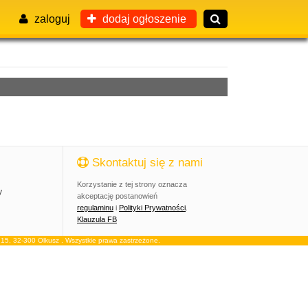
zaloguj
dodaj ogłoszenie
Skontaktuj się z nami
Korzystanie z tej strony oznacza
y
akceptację postanowień
regulaminu
i
Polityki Prywatności
.
Klauzula FB
, 32-300 Olkusz . Wszystkie prawa zastrzeżone.