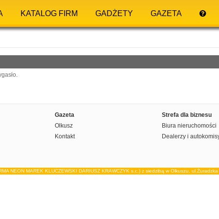
A
KATALOG FIRM
GADŻETY
GAZETA
ygasło.
Gazeta
Strefa dla biznesu
Olkusz
Biura nieruchomości
Kontakt
Dealerzy i autokomis
IRMA NEON MAREK KLUCZEWSKI DARIUSZ KRAWCZYK s.c.) z siedzibą w Olkuszu, ul.Żuradzka 15