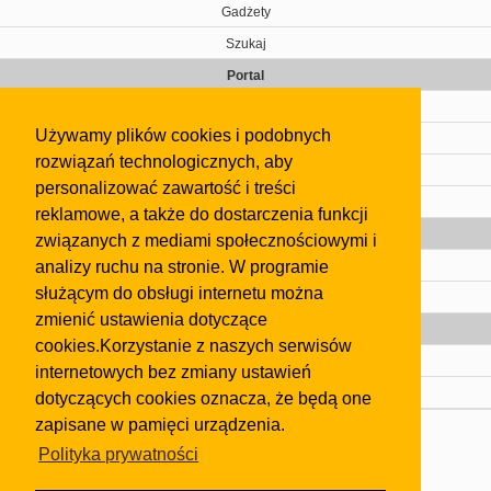
Gadżety
Szukaj
Portal
Cennik
Używamy plików cookies i podobnych
Kontakt
rozwiązań technologicznych, aby
Regulamin
personalizować zawartość i treści
Pomoc
reklamowe, a także do dostarczenia funkcji
Gazeta
związanych z mediami społecznościowymi i
analizy ruchu na stronie. W programie
Olkusz
służącym do obsługi internetu można
Kontakt
zmienić ustawienia dotyczące
Strefa dla biznesu
cookies.Korzystanie z naszych serwisów
Biura nieruchomości
internetowych bez zmiany ustawień
Dealerzy i autokomisy
dotyczących cookies oznacza, że będą one
zapisane w pamięci urządzenia.
Skontaktuj się z nami
Polityka prywatności
Korzystanie z tej strony oznacza akceptację postanowień
regulaminu
i
Polityki Prywatności
.