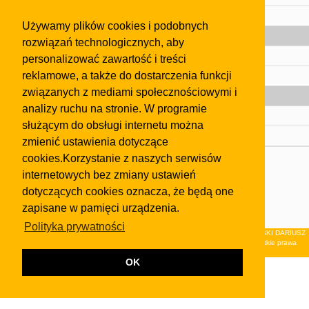
Pomoc
Używamy plików cookies i podobnych
Gazeta
rozwiązań technologicznych, aby
Olkusz
personalizować zawartość i treści
reklamowe, a także do dostarczenia funkcji
Kontakt
związanych z mediami społecznościowymi i
Strefa dla biznesu
analizy ruchu na stronie. W programie
Biura nieruchomości
służącym do obsługi internetu można
Dealerzy i autokomisy
zmienić ustawienia dotyczące
cookies.Korzystanie z naszych serwisów
Skontaktuj się z nami
internetowych bez zmiany ustawień
Korzystanie z tej strony oznacza akceptację postanowień
dotyczących cookies oznacza, że będą one
regulaminu
i
Polityki Prywatności
.
zapisane w pamięci urządzenia.
Klauzula FB
Polityka prywatności
© 2026Wydawnictwo NEON sp. z o.o. (dawniej: FIRMA NEON MAREK KLUCZEWSKI DARIUSZ
KRAWCZYK s.c.) z siedzibą w Olkuszu, ul.Żuradzka 15, 32-300 Olkusz . Wszystkie prawa
zastrzeżone.
OK