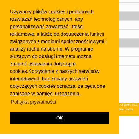
Pomoc
Używamy plików cookies i podobnych
Gazeta
rozwiązań technologicznych, aby
Olkusz
personalizować zawartość i treści
reklamowe, a także do dostarczenia funkcji
Kontakt
związanych z mediami społecznościowymi i
Strefa dla biznesu
analizy ruchu na stronie. W programie
Biura nieruchomości
służącym do obsługi internetu można
Dealerzy i autokomisy
zmienić ustawienia dotyczące
cookies.Korzystanie z naszych serwisów
Skontaktuj się z nami
internetowych bez zmiany ustawień
Korzystanie z tej strony oznacza akceptację postanowień
dotyczących cookies oznacza, że będą one
regulaminu
i
Polityki Prywatności
.
zapisane w pamięci urządzenia.
Klauzula FB
Polityka prywatności
© 2026Wydawnictwo NEON sp. z o.o. (dawniej: FIRMA NEON MAREK KLUCZEWSKI DARIUSZ
KRAWCZYK s.c.) z siedzibą w Olkuszu, ul.Żuradzka 15, 32-300 Olkusz . Wszystkie prawa
zastrzeżone.
OK