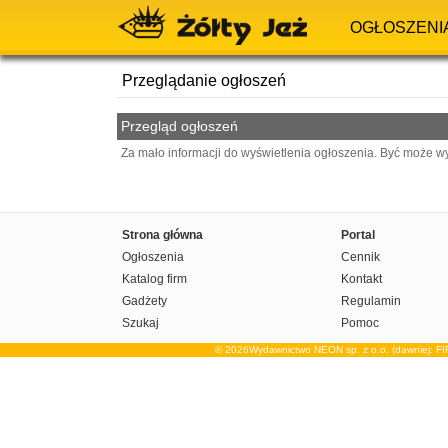
OGŁOSZENI
Przeglądanie ogłoszeń
Przegląd ogłoszeń
Za mało informacji do wyświetlenia ogłoszenia. Być może w
Strona główna
Portal
Ogłoszenia
Cennik
Katalog firm
Kontakt
Gadżety
Regulamin
Szukaj
Pomoc
© 2026Wydawnictwo NEON sp. z o.o. (dawniej: F