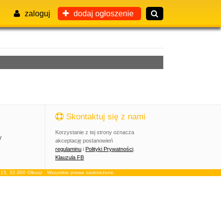
zaloguj
dodaj ogłoszenie
Skontaktuj się z nami
Korzystanie z tej strony oznacza
y
akceptację postanowień
regulaminu
i
Polityki Prywatności
.
Klauzula FB
, 32-300 Olkusz . Wszystkie prawa zastrzeżone.