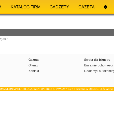
A
KATALOG FIRM
GADŻETY
GAZETA
ygasło.
Gazeta
Strefa dla biznesu
Olkusz
Biura nieruchomości
Kontakt
Dealerzy i autokomis
IRMA NEON MAREK KLUCZEWSKI DARIUSZ KRAWCZYK s.c.) z siedzibą w Olkuszu, ul.Żuradzka 15