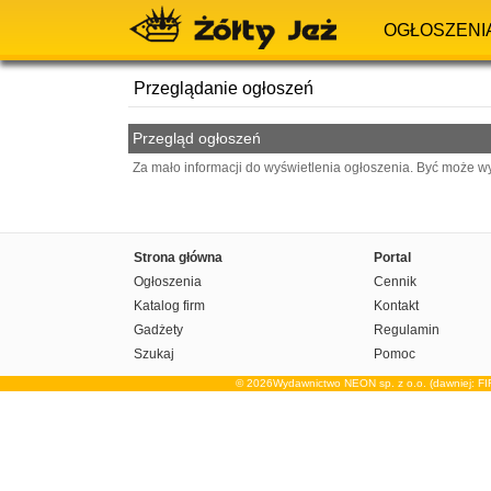
OGŁOSZENI
Przeglądanie ogłoszeń
Przegląd ogłoszeń
Za mało informacji do wyświetlenia ogłoszenia. Być może w
Strona główna
Portal
Ogłoszenia
Cennik
Katalog firm
Kontakt
Gadżety
Regulamin
Szukaj
Pomoc
© 2026Wydawnictwo NEON sp. z o.o. (dawniej: F