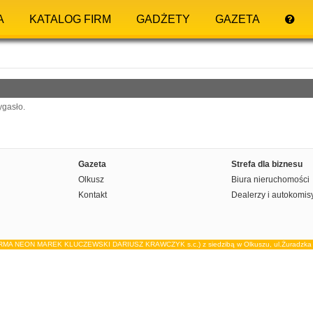
A
KATALOG FIRM
GADŻETY
GAZETA
ygasło.
Gazeta
Strefa dla biznesu
Olkusz
Biura nieruchomości
Kontakt
Dealerzy i autokomis
IRMA NEON MAREK KLUCZEWSKI DARIUSZ KRAWCZYK s.c.) z siedzibą w Olkuszu, ul.Żuradzka 15