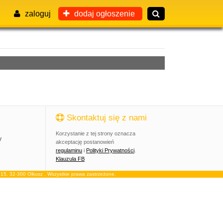
zaloguj
dodaj ogłoszenie
Skontaktuj się z nami
Korzystanie z tej strony oznacza
y
akceptację postanowień
regulaminu
i
Polityki Prywatności
.
Klauzula FB
, 32-300 Olkusz . Wszystkie prawa zastrzeżone.