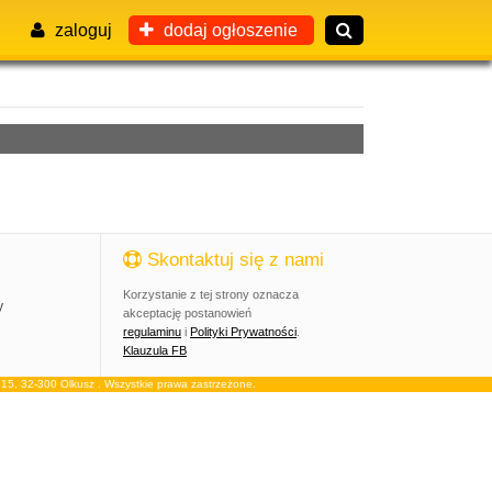
zaloguj
dodaj ogłoszenie
Skontaktuj się z nami
Korzystanie z tej strony oznacza
y
akceptację postanowień
regulaminu
i
Polityki Prywatności
.
Klauzula FB
, 32-300 Olkusz . Wszystkie prawa zastrzeżone.