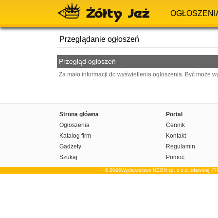
OGŁOSZENI
Przeglądanie ogłoszeń
Przegląd ogłoszeń
Za mało informacji do wyświetlenia ogłoszenia. Być może w
Strona główna
Portal
Ogłoszenia
Cennik
Katalog firm
Kontakt
Gadżety
Regulamin
Szukaj
Pomoc
© 2026Wydawnictwo NEON sp. z o.o. (dawniej: F