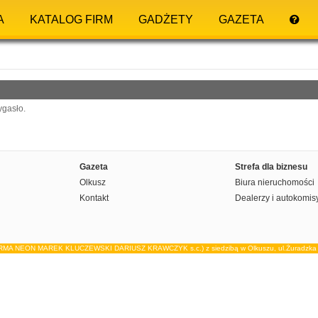
A
KATALOG FIRM
GADŻETY
GAZETA
ygasło.
Gazeta
Strefa dla biznesu
Olkusz
Biura nieruchomości
Kontakt
Dealerzy i autokomis
IRMA NEON MAREK KLUCZEWSKI DARIUSZ KRAWCZYK s.c.) z siedzibą w Olkuszu, ul.Żuradzka 15