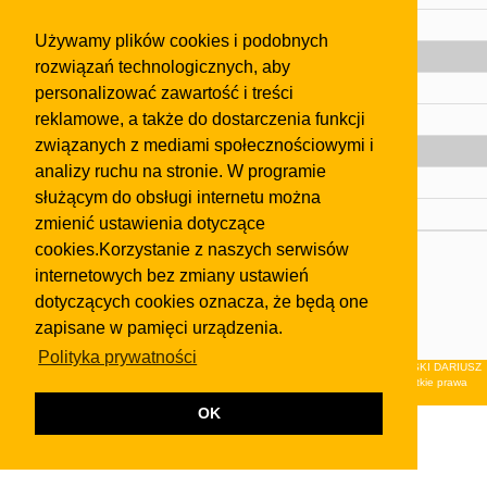
Pomoc
Używamy plików cookies i podobnych
Gazeta
rozwiązań technologicznych, aby
Olkusz
personalizować zawartość i treści
reklamowe, a także do dostarczenia funkcji
Kontakt
związanych z mediami społecznościowymi i
Strefa dla biznesu
analizy ruchu na stronie. W programie
Biura nieruchomości
służącym do obsługi internetu można
Dealerzy i autokomisy
zmienić ustawienia dotyczące
cookies.Korzystanie z naszych serwisów
Skontaktuj się z nami
internetowych bez zmiany ustawień
Korzystanie z tej strony oznacza akceptację postanowień
dotyczących cookies oznacza, że będą one
regulaminu
i
Polityki Prywatności
.
zapisane w pamięci urządzenia.
Klauzula FB
Polityka prywatności
© 2026Wydawnictwo NEON sp. z o.o. (dawniej: FIRMA NEON MAREK KLUCZEWSKI DARIUSZ
KRAWCZYK s.c.) z siedzibą w Olkuszu, ul.Żuradzka 15, 32-300 Olkusz . Wszystkie prawa
zastrzeżone.
OK