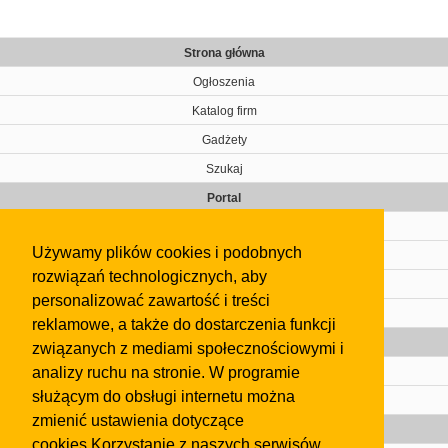
Strona główna
Ogłoszenia
Katalog firm
Gadżety
Szukaj
Portal
Cennik
Używamy plików cookies i podobnych
Kontakt
rozwiązań technologicznych, aby
Regulamin
personalizować zawartość i treści
Pomoc
reklamowe, a także do dostarczenia funkcji
Gazeta
związanych z mediami społecznościowymi i
analizy ruchu na stronie. W programie
Olkusz
służącym do obsługi internetu można
Kontakt
zmienić ustawienia dotyczące
Strefa dla biznesu
cookies.Korzystanie z naszych serwisów