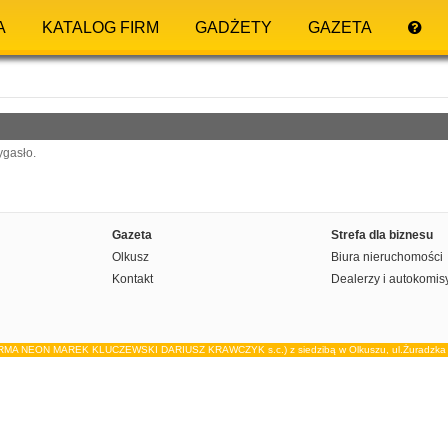
A
KATALOG FIRM
GADŻETY
GAZETA
ygasło.
Gazeta
Strefa dla biznesu
Olkusz
Biura nieruchomości
Kontakt
Dealerzy i autokomis
IRMA NEON MAREK KLUCZEWSKI DARIUSZ KRAWCZYK s.c.) z siedzibą w Olkuszu, ul.Żuradzka 15