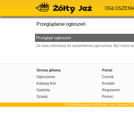
OGŁOSZENI
Przeglądanie ogłoszeń
Przegląd ogłoszeń
Za mało informacji do wyświetlenia ogłoszenia. Być może w
Strona główna
Portal
Ogłoszenia
Cennik
Katalog firm
Kontakt
Gadżety
Regulamin
Szukaj
Pomoc
© 2026Wydawnictwo NEON sp. z o.o. (dawniej: F