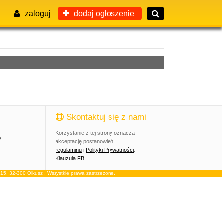
zaloguj
dodaj ogłoszenie
Skontaktuj się z nami
Korzystanie z tej strony oznacza
y
akceptację postanowień
regulaminu
i
Polityki Prywatności
.
Klauzula FB
, 32-300 Olkusz . Wszystkie prawa zastrzeżone.