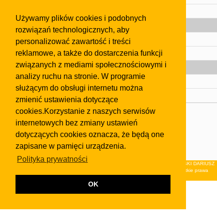
Pomoc
Używamy plików cookies i podobnych
Gazeta
rozwiązań technologicznych, aby
Olkusz
personalizować zawartość i treści
reklamowe, a także do dostarczenia funkcji
Kontakt
związanych z mediami społecznościowymi i
Strefa dla biznesu
analizy ruchu na stronie. W programie
Biura nieruchomości
służącym do obsługi internetu można
Dealerzy i autokomisy
zmienić ustawienia dotyczące
cookies.Korzystanie z naszych serwisów
Skontaktuj się z nami
internetowych bez zmiany ustawień
Korzystanie z tej strony oznacza akceptację postanowień
dotyczących cookies oznacza, że będą one
regulaminu
i
Polityki Prywatności
.
zapisane w pamięci urządzenia.
Klauzula FB
Polityka prywatności
© 2026Wydawnictwo NEON sp. z o.o. (dawniej: FIRMA NEON MAREK KLUCZEWSKI DARIUSZ
KRAWCZYK s.c.) z siedzibą w Olkuszu, ul.Żuradzka 15, 32-300 Olkusz . Wszystkie prawa
zastrzeżone.
OK