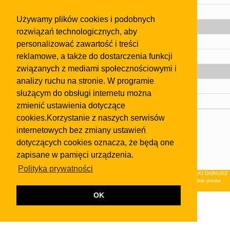
Pomoc
Używamy plików cookies i podobnych
Gazeta
rozwiązań technologicznych, aby
Olkusz
personalizować zawartość i treści
reklamowe, a także do dostarczenia funkcji
Kontakt
związanych z mediami społecznościowymi i
Strefa dla biznesu
analizy ruchu na stronie. W programie
Biura nieruchomości
służącym do obsługi internetu można
Dealerzy i autokomisy
zmienić ustawienia dotyczące
cookies.Korzystanie z naszych serwisów
Skontaktuj się z nami
internetowych bez zmiany ustawień
Korzystanie z tej strony oznacza akceptację postanowień
dotyczących cookies oznacza, że będą one
regulaminu
i
Polityki Prywatności
.
zapisane w pamięci urządzenia.
Klauzula FB
Polityka prywatności
© 2026Wydawnictwo NEON sp. z o.o. (dawniej: FIRMA NEON MAREK KLUCZEWSKI DARIUSZ
KRAWCZYK s.c.) z siedzibą w Olkuszu, ul.Żuradzka 15, 32-300 Olkusz . Wszystkie prawa
zastrzeżone.
OK