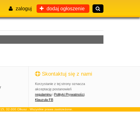
zaloguj
dodaj ogłoszenie
Skontaktuj się z nami
Korzystanie z tej strony oznacza
y
akceptację postanowień
regulaminu
i
Polityki Prywatności
.
Klauzula FB
, 32-300 Olkusz . Wszystkie prawa zastrzeżone.