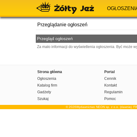
OGŁOSZENI
Przeglądanie ogłoszeń
Przegląd ogłoszeń
Za mało informacji do wyświetlenia ogłoszenia. Być może w
Strona główna
Portal
Ogłoszenia
Cennik
Katalog firm
Kontakt
Gadżety
Regulamin
Szukaj
Pomoc
© 2026Wydawnictwo NEON sp. z o.o. (dawniej: F