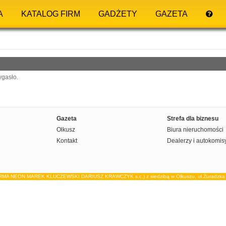
A
KATALOG FIRM
GADŻETY
GAZETA
ygasło.
Gazeta
Strefa dla biznesu
Olkusz
Biura nieruchomości
Kontakt
Dealerzy i autokomis
IRMA NEON MAREK KLUCZEWSKI DARIUSZ KRAWCZYK s.c.) z siedzibą w Olkuszu, ul.Żuradzka 15