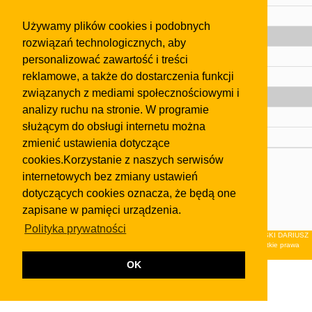
Pomoc
Używamy plików cookies i podobnych
Gazeta
rozwiązań technologicznych, aby
Olkusz
personalizować zawartość i treści
reklamowe, a także do dostarczenia funkcji
Kontakt
związanych z mediami społecznościowymi i
Strefa dla biznesu
analizy ruchu na stronie. W programie
Biura nieruchomości
służącym do obsługi internetu można
Dealerzy i autokomisy
zmienić ustawienia dotyczące
cookies.Korzystanie z naszych serwisów
Skontaktuj się z nami
internetowych bez zmiany ustawień
Korzystanie z tej strony oznacza akceptację postanowień
dotyczących cookies oznacza, że będą one
regulaminu
i
Polityki Prywatności
.
zapisane w pamięci urządzenia.
Klauzula FB
Polityka prywatności
© 2026Wydawnictwo NEON sp. z o.o. (dawniej: FIRMA NEON MAREK KLUCZEWSKI DARIUSZ
KRAWCZYK s.c.) z siedzibą w Olkuszu, ul.Żuradzka 15, 32-300 Olkusz . Wszystkie prawa
zastrzeżone.
OK