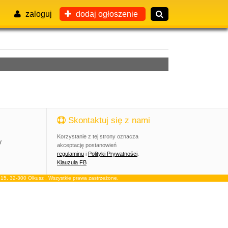
zaloguj
dodaj ogłoszenie
Skontaktuj się z nami
Korzystanie z tej strony oznacza
y
akceptację postanowień
regulaminu
i
Polityki Prywatności
.
Klauzula FB
, 32-300 Olkusz . Wszystkie prawa zastrzeżone.