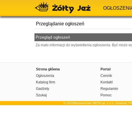
OGŁOSZENI
Przeglądanie ogłoszeń
Przegląd ogłoszeń
Za mało informacji do wyświetlenia ogłoszenia. Być może w
Strona główna
Portal
Ogłoszenia
Cennik
Katalog firm
Kontakt
Gadżety
Regulamin
Szukaj
Pomoc
© 2026Wydawnictwo NEON sp. z o.o. (dawniej: F