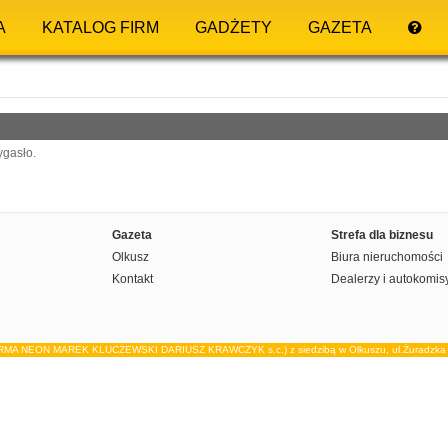
A
KATALOG FIRM
GADŻETY
GAZETA
ygasło.
Gazeta
Strefa dla biznesu
Olkusz
Biura nieruchomości
Kontakt
Dealerzy i autokomis
IRMA NEON MAREK KLUCZEWSKI DARIUSZ KRAWCZYK s.c.) z siedzibą w Olkuszu, ul.Żuradzka 15