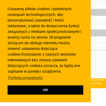
Pomoc
Używamy plików cookies i podobnych
Gazeta
rozwiązań technologicznych, aby
Olkusz
personalizować zawartość i treści
reklamowe, a także do dostarczenia funkcji
Kontakt
związanych z mediami społecznościowymi i
Strefa dla biznesu
analizy ruchu na stronie. W programie
Biura nieruchomości
służącym do obsługi internetu można
Dealerzy i autokomisy
zmienić ustawienia dotyczące
cookies.Korzystanie z naszych serwisów
Skontaktuj się z nami
internetowych bez zmiany ustawień
Korzystanie z tej strony oznacza akceptację postanowień
dotyczących cookies oznacza, że będą one
regulaminu
i
Polityki Prywatności
.
zapisane w pamięci urządzenia.
Klauzula FB
Polityka prywatności
© 2026Wydawnictwo NEON sp. z o.o. (dawniej: FIRMA NEON MAREK KLUCZEWSKI DARIUSZ
KRAWCZYK s.c.) z siedzibą w Olkuszu, ul.Żuradzka 15, 32-300 Olkusz . Wszystkie prawa
zastrzeżone.
OK