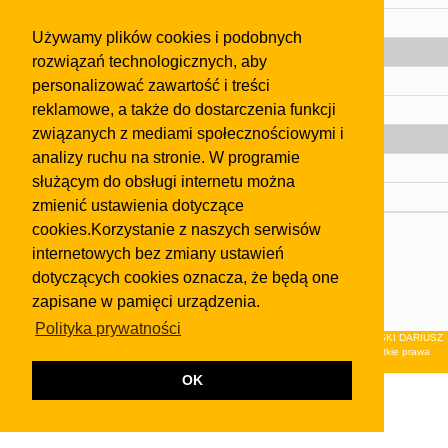
Pomoc
Używamy plików cookies i podobnych
Gazeta
rozwiązań technologicznych, aby
Olkusz
personalizować zawartość i treści
reklamowe, a także do dostarczenia funkcji
Kontakt
związanych z mediami społecznościowymi i
Strefa dla biznesu
analizy ruchu na stronie. W programie
Biura nieruchomości
służącym do obsługi internetu można
Dealerzy i autokomisy
zmienić ustawienia dotyczące
cookies.Korzystanie z naszych serwisów
Skontaktuj się z nami
internetowych bez zmiany ustawień
Korzystanie z tej strony oznacza akceptację postanowień
dotyczących cookies oznacza, że będą one
regulaminu
i
Polityki Prywatności
.
zapisane w pamięci urządzenia.
Klauzula FB
Polityka prywatności
© 2026Wydawnictwo NEON sp. z o.o. (dawniej: FIRMA NEON MAREK KLUCZEWSKI DARIUSZ
KRAWCZYK s.c.) z siedzibą w Olkuszu, ul.Żuradzka 15, 32-300 Olkusz . Wszystkie prawa
zastrzeżone.
OK