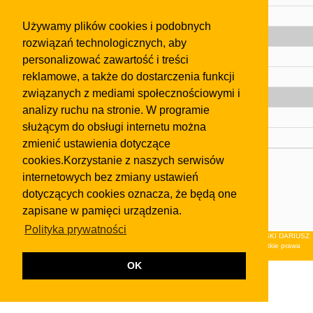
Pomoc
Używamy plików cookies i podobnych
Gazeta
rozwiązań technologicznych, aby
Olkusz
personalizować zawartość i treści
reklamowe, a także do dostarczenia funkcji
Kontakt
związanych z mediami społecznościowymi i
Strefa dla biznesu
analizy ruchu na stronie. W programie
Biura nieruchomości
służącym do obsługi internetu można
Dealerzy i autokomisy
zmienić ustawienia dotyczące
cookies.Korzystanie z naszych serwisów
Skontaktuj się z nami
internetowych bez zmiany ustawień
Korzystanie z tej strony oznacza akceptację postanowień
dotyczących cookies oznacza, że będą one
regulaminu
i
Polityki Prywatności
.
zapisane w pamięci urządzenia.
Klauzula FB
Polityka prywatności
© 2026Wydawnictwo NEON sp. z o.o. (dawniej: FIRMA NEON MAREK KLUCZEWSKI DARIUSZ
KRAWCZYK s.c.) z siedzibą w Olkuszu, ul.Żuradzka 15, 32-300 Olkusz . Wszystkie prawa
zastrzeżone.
OK