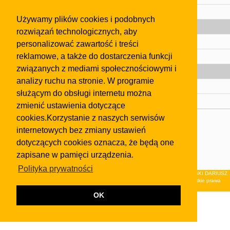
Pomoc
Używamy plików cookies i podobnych
Gazeta
rozwiązań technologicznych, aby
Olkusz
personalizować zawartość i treści
reklamowe, a także do dostarczenia funkcji
Kontakt
związanych z mediami społecznościowymi i
Strefa dla biznesu
analizy ruchu na stronie. W programie
Biura nieruchomości
służącym do obsługi internetu można
Dealerzy i autokomisy
zmienić ustawienia dotyczące
cookies.Korzystanie z naszych serwisów
Skontaktuj się z nami
internetowych bez zmiany ustawień
Korzystanie z tej strony oznacza akceptację postanowień
dotyczących cookies oznacza, że będą one
regulaminu
i
Polityki Prywatności
.
zapisane w pamięci urządzenia.
Klauzula FB
Polityka prywatności
© 2026Wydawnictwo NEON sp. z o.o. (dawniej: FIRMA NEON MAREK KLUCZEWSKI DARIUSZ
KRAWCZYK s.c.) z siedzibą w Olkuszu, ul.Żuradzka 15, 32-300 Olkusz . Wszystkie prawa
zastrzeżone.
OK