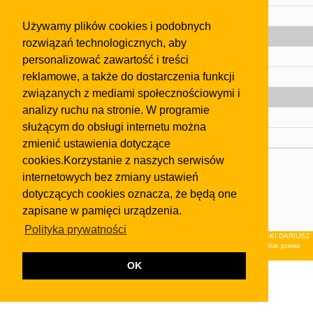
Pomoc
Używamy plików cookies i podobnych
Gazeta
rozwiązań technologicznych, aby
Olkusz
personalizować zawartość i treści
reklamowe, a także do dostarczenia funkcji
Kontakt
związanych z mediami społecznościowymi i
Strefa dla biznesu
analizy ruchu na stronie. W programie
Biura nieruchomości
służącym do obsługi internetu można
Dealerzy i autokomisy
zmienić ustawienia dotyczące
cookies.Korzystanie z naszych serwisów
Skontaktuj się z nami
internetowych bez zmiany ustawień
Korzystanie z tej strony oznacza akceptację postanowień
dotyczących cookies oznacza, że będą one
regulaminu
i
Polityki Prywatności
.
zapisane w pamięci urządzenia.
Klauzula FB
Polityka prywatności
© 2026Wydawnictwo NEON sp. z o.o. (dawniej: FIRMA NEON MAREK KLUCZEWSKI DARIUSZ
KRAWCZYK s.c.) z siedzibą w Olkuszu, ul.Żuradzka 15, 32-300 Olkusz . Wszystkie prawa
zastrzeżone.
OK