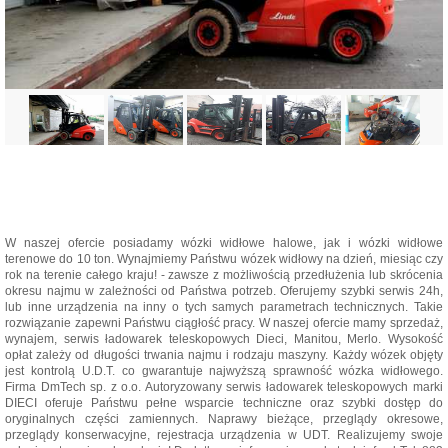
W naszej ofercie posiadamy wózki widłowe halowe, jak i wózki widłowe
terenowe do 10 ton. Wynajmiemy Państwu wózek widłowy na dzień, miesiąc czy
rok na terenie całego kraju! - zawsze z możliwością przedłużenia lub skrócenia
okresu najmu w zależności od Państwa potrzeb. Oferujemy szybki serwis 24h,
lub inne urządzenia na inny o tych samych parametrach technicznych. Takie
rozwiązanie zapewni Państwu ciągłość pracy. W naszej ofercie mamy sprzedaż,
wynajem, serwis ładowarek teleskopowych Dieci, Manitou, Merlo. Wysokość
opłat zależy od długości trwania najmu i rodzaju maszyny. Każdy wózek objęty
jest kontrolą U.D.T. co gwarantuje najwyższą sprawność wózka widłowego.
Firma DmTech sp. z o.o. Autoryzowany serwis ładowarek teleskopowych marki
DIECI oferuje Państwu pełne wsparcie techniczne oraz szybki dostęp do
oryginalnych części zamiennych. Naprawy bieżące, przeglądy okresowe,
przeglądy konserwacyjne, rejestracja urządzenia w UDT. Realizujemy swoje