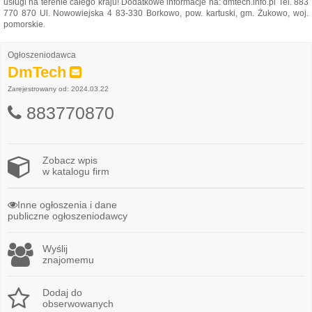
usługi na terenie całego kraju! Dodatkowe informacje na: dmtech.info.pl Tel. 883
770 870 Ul. Nowowiejska 4 83-330 Borkowo, pow. kartuski, gm. Żukowo, woj.
pomorskie.
Ogłoszeniodawca
DmTech
Zarejestrowany od: 2024.03.22
883770870
Zobacz wpis
w katalogu firm
Inne ogłoszenia i dane
publiczne ogłoszeniodawcy
Wyślij
znajomemu
Dodaj do
obserwowanych