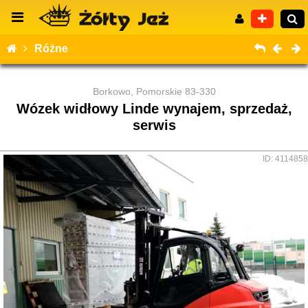
Różne
Borkowo, Pomorskie 83-330
Wózek widłowy Linde wynajem, sprzedaż,
Wyszukiwanie zaawansowane
serwis
ID: 4114858