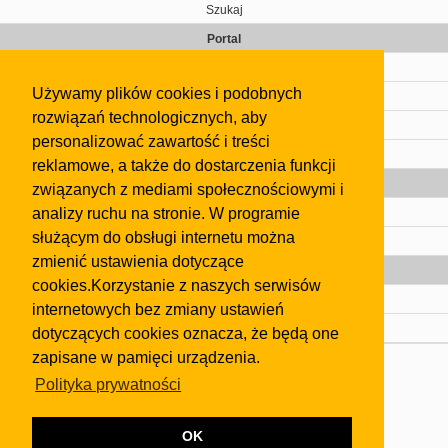
Szukaj
Portal
Cennik
Używamy plików cookies i podobnych
Kontakt
rozwiązań technologicznych, aby
Regulamin
personalizować zawartość i treści
Pomoc
reklamowe, a także do dostarczenia funkcji
Gazeta
związanych z mediami społecznościowymi i
analizy ruchu na stronie. W programie
Olkusz
służącym do obsługi internetu można
Kontakt
zmienić ustawienia dotyczące
Strefa dla biznesu
cookies.Korzystanie z naszych serwisów
Biura nieruchomości
internetowych bez zmiany ustawień
Dealerzy i autokomisy
dotyczących cookies oznacza, że będą one
zapisane w pamięci urządzenia.
Skontaktuj się z nami
Polityka prywatności
Korzystanie z tej strony oznacza akceptację postanowień
regulaminu
i
Polityki Prywatności
.
Klauzula FB
OK