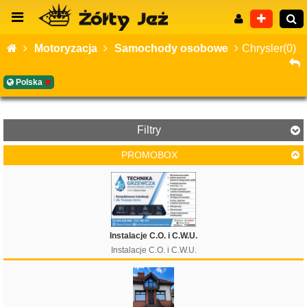
Motoryzacja
Samochody osobowe
Chrysler(0)
Polska
Wyszukiwanie zaawansowane
Filtry
PROMOBOX
Instalacje C.O. i C.W.U.
Instalacje C.O. i C.W.U.