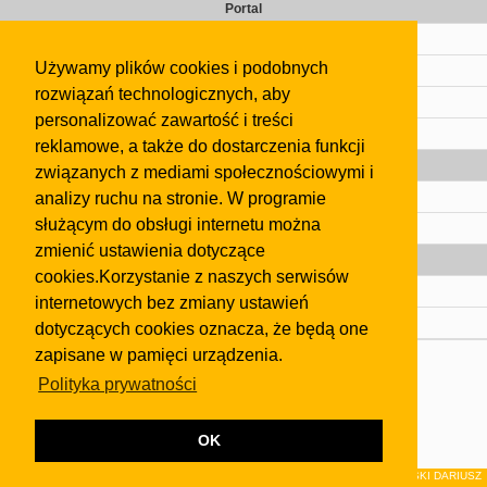
Portal
Cennik
Używamy plików cookies i podobnych
Kontakt
rozwiązań technologicznych, aby
Regulamin
personalizować zawartość i treści
Pomoc
reklamowe, a także do dostarczenia funkcji
Gazeta
związanych z mediami społecznościowymi i
analizy ruchu na stronie. W programie
Olkusz
służącym do obsługi internetu można
Kontakt
zmienić ustawienia dotyczące
Strefa dla biznesu
cookies.Korzystanie z naszych serwisów
Biura nieruchomości
internetowych bez zmiany ustawień
Dealerzy i autokomisy
dotyczących cookies oznacza, że będą one
zapisane w pamięci urządzenia.
Skontaktuj się z nami
Polityka prywatności
Korzystanie z tej strony oznacza akceptację postanowień
regulaminu
i
Polityki Prywatności
.
Klauzula FB
OK
© 2026Wydawnictwo NEON sp. z o.o. (dawniej: FIRMA NEON MAREK KLUCZEWSKI DARIUSZ