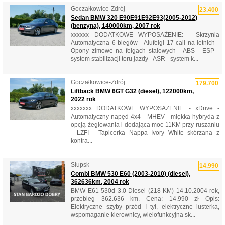
Goczałkowice-Zdrój
23.400
Sedan BMW 320 E90E91E92E93(2005-2012)
(benzyna), 140000km, 2007 rok
xxxxxx DODATKOWE WYPOSAŻENIE: - Skrzynia
Automatyczna 6 biegów - Alufelgi 17 cali na letnich -
Opony zimowe na felgach stalowych - ABS - ESP -
system stabilizacji toru jazdy - ASR - system k...
Goczałkowice-Zdrój
179.700
Liftback BMW 6GT G32 (diesel), 122000km,
2022 rok
xxxxxxx DODATKOWE WYPOSAŻENIE: - xDrive -
Automatyczny napęd 4x4 - MHEV - miękka hybryda z
opcją żeglowania i dodająca moc 11KM przy ruszaniu
- LZFI - Tapicerka Nappa Ivory White skórzana z
kontra...
Słupsk
14.990
Combi BMW 530 E60 (2003-2010) (diesel),
362636km, 2004 rok
BMW E61 530d 3.0 Diesel (218 KM) 14.10.2004 rok,
przebieg 362.636 km. Cena: 14.990 zł Opis:
Elektryczne szyby przód I tył, elektryczne lusterka,
wspomaganie kierownicy, wielofunkcyjna sk...