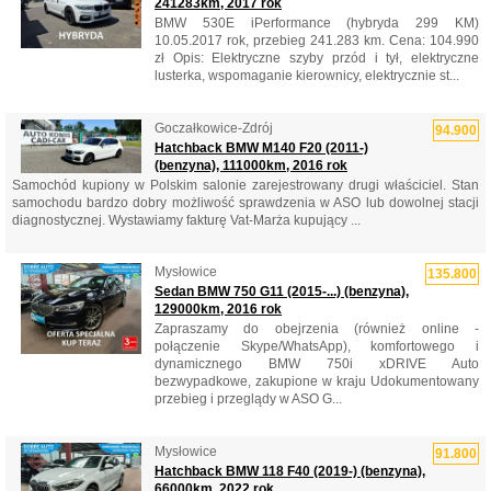
241283km, 2017 rok
BMW 530E iPerformance (hybryda 299 KM)
10.05.2017 rok, przebieg 241.283 km. Cena: 104.990
zł Opis: Elektryczne szyby przód i tył, elektryczne
lusterka, wspomaganie kierownicy, elektrycznie st...
Goczałkowice-Zdrój
94.900
Hatchback BMW M140 F20 (2011-)
(benzyna), 111000km, 2016 rok
Samochód kupiony w Polskim salonie zarejestrowany drugi właściciel. Stan
samochodu bardzo dobry możliwość sprawdzenia w ASO lub dowolnej stacji
diagnostycznej. Wystawiamy fakturę Vat-Marża kupujący ...
Mysłowice
135.800
Sedan BMW 750 G11 (2015-...) (benzyna),
129000km, 2016 rok
Zapraszamy do obejrzenia (również online -
połączenie Skype/WhatsApp), komfortowego i
dynamicznego BMW 750i xDRIVE Auto
bezwypadkowe, zakupione w kraju Udokumentowany
przebieg i przeglądy w ASO G...
Mysłowice
91.800
Hatchback BMW 118 F40 (2019-) (benzyna),
66000km, 2022 rok