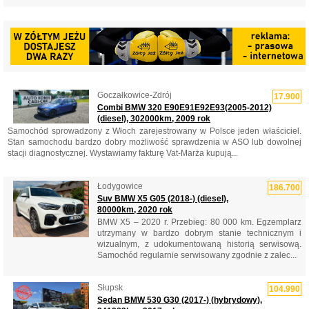
Goczałkowice-Zdrój
17.900
Combi BMW 320 E90E91E92E93(2005-2012)
(diesel), 302000km, 2009 rok
Samochód sprowadzony z Włoch zarejestrowany w Polsce jeden właściciel.
Stan samochodu bardzo dobry możliwość sprawdzenia w ASO lub dowolnej
stacji diagnostycznej. Wystawiamy fakturę Vat-Marża kupują...
Łodygowice
186.700
Suv BMW X5 G05 (2018-) (diesel),
80000km, 2020 rok
BMW X5 – 2020 r. Przebieg: 80 000 km. Egzemplarz
utrzymany w bardzo dobrym stanie technicznym i
wizualnym, z udokumentowaną historią serwisową.
Samochód regularnie serwisowany zgodnie z zalec...
Słupsk
104.990
Sedan BMW 530 G30 (2017-) (hybrydowy),