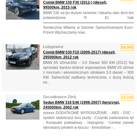
Combi BMW 330 F30 (2012-) (diesel),
99500km, 2015 rok
BMW 330 xd po dużym serwisie / idealny stan tech km
potwierdzone !!! EL hak
══════════════════════════════════
Serdecznie Witamy w Salonie Samochodowym Euro-
Przem Wyznaczamy now...
Łodygowice
54.900
Combi BMW 530 F10 (2009-2017) (diesel),
295000km, 2012 rok
BMW X5 xDrive30d – 3.0 Diesel 300 KM (2012) Na
sprzedaż bardzo dobrze wyposażone BMW X5 xDrive
z mocnym i ekonomicznym silnikiem 3.0 diesel – 300
KM. Samochód zadbany technicznie, z dużą ilością
no...
Goczałkowice-Zdrój
12.700
Sedan BMW 318 E46 (1998-2007) (benzyna),
245000km, 2002 rok
xxxxxx DODATKOWE WYPOSAŻENIE: - ABS - DSC -
system stabilizacji toru jazdy - Czujniki parkowania tył
- Komputer pokładowy - Halogeny - Central zamek
sterowany pilotem w kluczu - Immobiliser -...