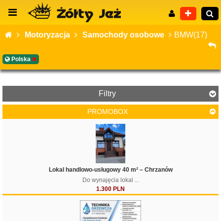
Motoryzacja
Samochody osobowe
BMW(17)
Polska
Wyszukiwanie zaawansowane
Filtry
PROMOBOX
Cena
Lokal handlowo-usługowy 40 m² – Chrzanów
Do wynajęcia lokal ...
1.300 PLN