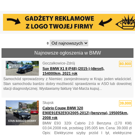
Najnowsze ogłoszenia w BMW
Goczałkowice-Zdrój
80.900
Suv BMW X1 II (F48) (2015-) (diesel),
154000km, 2021 rok
Samochód sprowadzony z Niemiec zarejestrowany w Kraju jeden właściciel.
Stan samochodu bardzo dobry możliwość sprawdzenia w ASO lub dowolnej
stacji diagnostycznej. Wystawiamy fakturę Vat-Marża kupuj...
Słupsk
39.000
Cabrio Coupe BMW 320
E90E91E92E93(2005-2012) (benzyna), 195005km,
2008 rok
BMW E93 320i Cabrio 2.0 Benzyna (170 KM)
03.04.2008 rok, przebieg 195.005 km. Cena: 39.000 zł
Opis: Elektryczne szyby przód I tył, elektryczne