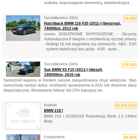
lusterka, wspomaganie kierownicy, wielofunkcyjna ...
Goczałkowice-Zdrój
34.900
Hatchback BMW 116 F20 (2011-) (benzyna),
74000km, 2013 rok
xxxxxx DODATKOWE WYPOSAŻENIE: - Skrzynia
Automatyczna 8 biegów z możliwością ręcznej zmiany
- Alufelgi 16 cali oryginalne (na zimowych) - ABS - ESP
- system stabilizacji toru jazdy - ASR - syste...
Goczałkowice-Zdrój
108.000
Suv BMW X5 F15 (2013-) (diesel),
149000km, 2016 rok
Samochód kupiony w Polskim salonie zarejestrowany drugi właściciel. Stan
samochodu bardzo dobry możliwość sprawdzenia w ASO lub dowolnej stacji
diagnostycznej. Wystawiamy fakturę Vat-23% kupujący zw...
Kraków
59.000 PLN
BMW 218 I
BMW 218 I 2018/2019 Rejestracja Silnik 1.5 140km
Biały
Łodygowice
69.900