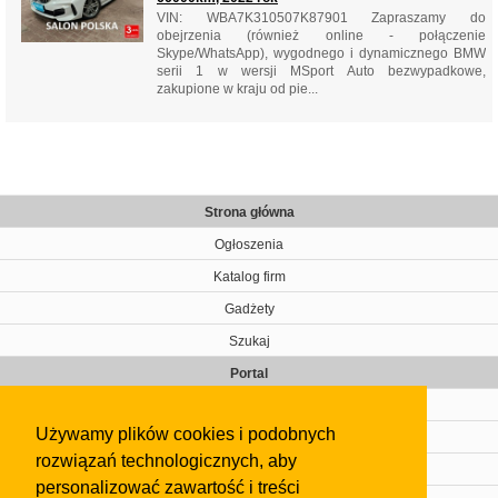
VIN: WBA7K310507K87901 Zapraszamy do
obejrzenia (również online - połączenie
Skype/WhatsApp), wygodnego i dynamicznego BMW
serii 1 w wersji MSport Auto bezwypadkowe,
zakupione w kraju od pie...
Strona główna
Ogłoszenia
Katalog firm
Gadżety
Szukaj
Portal
Cennik
Używamy plików cookies i podobnych
Kontakt
rozwiązań technologicznych, aby
Regulamin
personalizować zawartość i treści