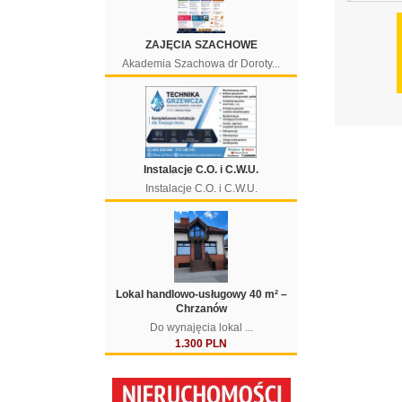
ZAJĘCIA SZACHOWE
Akademia Szachowa dr Doroty...
Instalacje C.O. i C.W.U.
Instalacje C.O. i C.W.U.
Lokal handlowo-usługowy 40 m² –
Chrzanów
Do wynajęcia lokal ...
1.300 PLN