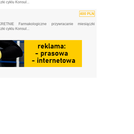
i cyklu ‎Konsul...
400 PLN
RETNIE ‎Farmakologiczne przywracanie miesiączki
i cyklu ‎Konsul...