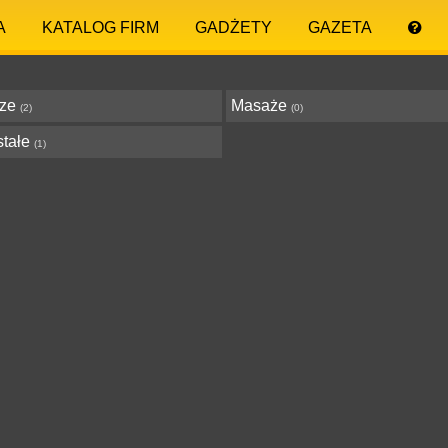
A
KATALOG FIRM
GADŻETY
GAZETA
rze
Masaże
(2)
(0)
stałe
(1)