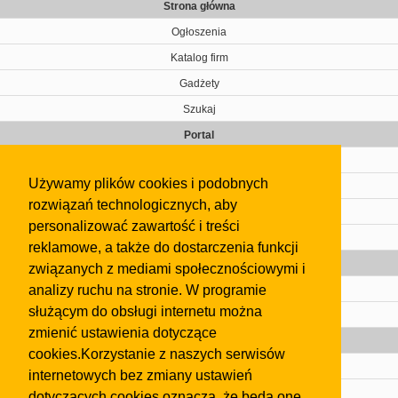
Strona główna
Ogłoszenia
Katalog firm
Gadżety
Szukaj
Portal
Cennik
Używamy plików cookies i podobnych
Kontakt
rozwiązań technologicznych, aby
Regulamin
personalizować zawartość i treści
Pomoc
reklamowe, a także do dostarczenia funkcji
Gazeta
związanych z mediami społecznościowymi i
analizy ruchu na stronie. W programie
Olkusz
służącym do obsługi internetu można
Kontakt
zmienić ustawienia dotyczące
Strefa dla biznesu
cookies.Korzystanie z naszych serwisów
Biura nieruchomości
internetowych bez zmiany ustawień
Dealerzy i autokomisy
dotyczących cookies oznacza, że będą one