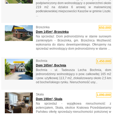
podpiwniczony dom wolnostojący o powierzchni około
219 m2 na działce 6 arowej w malowniczej
podkrakowskiej miejscowości Kaszów w gminie Liszki.
...
Brzezinka
650.000
Dom 145m², Brzezinka
Na sprzedaż: Dom jednorodzinny w stanie surowym
zamkniętym - Brzezinka, gm. Brzeźnica Możliwość
wykonania do stanu deweloperskiego. Oferujemy na
sprzedaż wolnostojący dom jednorodzinny w stanie ...
Bochnia
1.450.000
Dom 165m², Bochnia
Bochnia - ul. Tadeusza Lecha Bochnia, dom
jednorodzinny wolnostojący o pow. całkowitej 165 m2
i pow. użytkowej 113,7 m2, zlokalizowany około 2,5 km
od bocheńskiego rynku. Nieruchomość usy...
Skała
1.090.000
Dom 198m², Skała
Na sprzedaż - wyjątkowa nieruchomość z
potencjałem, Skała, okolice Krakowa Przedstawiamy
Państwu ofertę sprzedaży nieruchomości położonej w