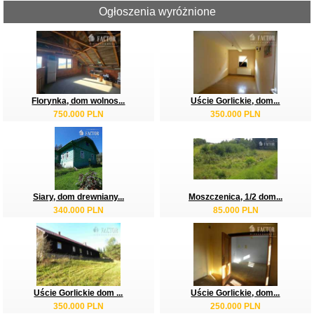
Ogłoszenia wyróżnione
Florynka, dom wolnos...
Uście Gorlickie, dom...
750.000 PLN
350.000 PLN
Siary, dom drewniany...
Moszczenica, 1/2 dom...
340.000 PLN
85.000 PLN
Uście Gorlickie dom ...
Uście Gorlickie, dom...
350.000 PLN
250.000 PLN