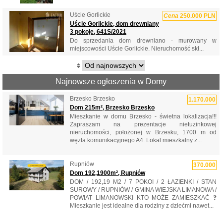
Uście Gorlickie
Cena
250.000 PLN
Uście Gorlickie, dom drewniany
3 pokoje, 641S/2021
Do sprzedania dom drewniano - murowany w
miejscowości Uście Gorlickie. Nieruchomość skł...
Najnowsze ogłoszenia w Domy
Brzesko Brzesko
1.170.000
Dom 215m², Brzesko Brzesko
Mieszkanie w domu Brzesko - świetna lokalizacja!!!
Zapraszam na prezentacje nietuzinkowej
nieruchomości, położonej w Brzesku, 1700 m od
węzła komunikacyjnego A4. Lokal mieszkalny z...
Rupniów
370.000
Dom 192,1900m², Rupniów
DOM / 192,19 M2 / 7 POKOI / 2 ŁAZIENKI / STAN
SUROWY / RUPNIÓW / GMINA WIEJSKA LIMANOWA /
POWIAT LIMANOWSKI KTO MOŻE ZAMIESZKAĆ ❓
Mieszkanie jest idealne dla rodziny z dziećmi nawet...