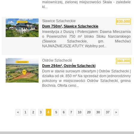
malowniczej, zielonej miejscowości Skała - zaledwie
ki...
Sławice Szlacheckie
830.000
Dom 750m², Sławice Szlacheckie
Inwestycja z Duszą i Potencjałem: Dawna Mleczarnia
o Powierzchni 750 m² blisko Stoku Narciarskiego
(Sławice Szlacheckie, gm. Miechów)
NAJWAŻNIEJSZE ATUTY: Wybitny pot...
Ostrów Szlachecki
380.000
Dom 294m², Ostrów Szlachecki
Dom w stanie surowym otwartym | Ostrów Szlachecki |
działka od ok. 850 m² Na sprzedaż dom jednorodzinny
położony w miejscowości Ostrów Szlachecki, gmina
Bochnia. Oferta ceno...
4
<
1
2
3
5
6
7
10
20
30
37
>