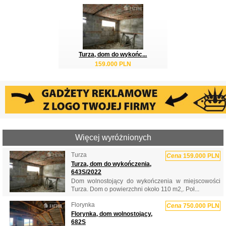
Turza, dom do wykońc...
159.000 PLN
Więcej wyróżnionych
Turza
Cena
159.000 PLN
Turza, dom do wykończenia,
643S/2022
Dom wolnostojący do wykończenia w miejscowości
Turza. Dom o powierzchni około 110 m2,. Poł...
Florynka
Cena
750.000 PLN
Florynka, dom wolnostojący,
682S