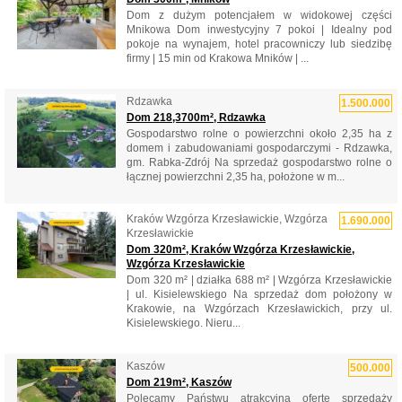
Dom z dużym potencjałem w widokowej części
Mnikowa Dom inwestycyjny 7 pokoi | Idealny pod
pokoje na wynajem, hotel pracowniczy lub siedzibę
firmy | 15 min od Krakowa Mników | ...
Rdzawka
1.500.000
Dom 218,3700m², Rdzawka
Gospodarstwo rolne o powierzchni około 2,35 ha z
domem i zabudowaniami gospodarczymi - Rdzawka,
gm. Rabka-Zdrój Na sprzedaż gospodarstwo rolne o
łącznej powierzchni 2,35 ha, położone w m...
Kraków Wzgórza Krzesławickie, Wzgórza
1.690.000
Krzesławickie
Dom 320m², Kraków Wzgórza Krzesławickie,
Wzgórza Krzesławickie
Dom 320 m² | działka 688 m² | Wzgórza Krzesławickie
| ul. Kisielewskiego Na sprzedaż dom położony w
Krakowie, na Wzgórzach Krzesławickich, przy ul.
Kisielewskiego. Nieru...
Kaszów
500.000
Dom 219m², Kaszów
Polecamy Państwu atrakcyjną ofertę sprzedaży