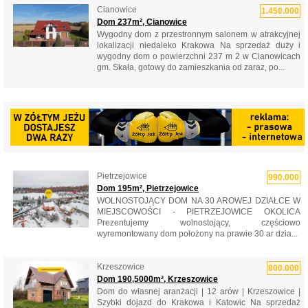
Cianowice
1.450.000
Dom 237m², Cianowice
Wygodny dom z przestronnym salonem w atrakcyjnej
lokalizacji niedaleko Krakowa Na sprzedaż duży i
wygodny dom o powierzchni 237 m 2 w Cianowicach
gm. Skała, gotowy do zamieszkania od zaraz, po...
Pietrzejowice
990.000
Dom 195m², Pietrzejowice
WOLNOSTOJĄCY DOM NA 30 AROWEJ DZIAŁCE W
MIEJSCOWOŚCI - PIETRZEJOWICE OKOLICA
Prezentujemy wolnostojący, częściowo
wyremontowany dom położony na prawie 30 ar dzia...
Krzeszowice
800.000
Dom 190,5000m², Krzeszowice
Dom do własnej aranżacji | 12 arów | Krzeszowice |
Szybki dojazd do Krakowa i Katowic Na sprzedaż