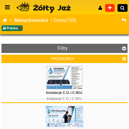
Nieruchomości
Domy(729)
Polska
Wyszukiwanie zaawansowane
Filtry
PROMOBOX
Cena
Instalacje C.O. i C.W.U.
Instalacje C.O. i C.W.U.