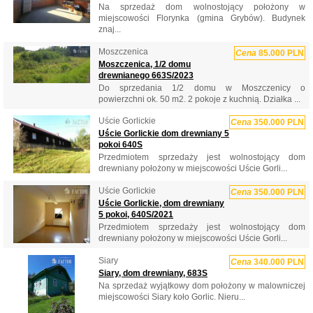
Na sprzedaż dom wolnostojący położony w
miejscowości Florynka (gmina Grybów). Budynek
znaj...
Moszczenica
Cena
85.000 PLN
Moszczenica, 1/2 domu
drewnianego 663S/2023
Do sprzedania 1/2 domu w Moszczenicy o
powierzchni ok. 50 m2. 2 pokoje z kuchnią. Działka ...
Uście Gorlickie
Cena
350.000 PLN
Uście Gorlickie dom drewniany 5
pokoi 640S
Przedmiotem sprzedaży jest wolnostojący dom
drewniany położony w miejscowości Uście Gorli...
Uście Gorlickie
Cena
350.000 PLN
Uście Gorlickie, dom drewniany
5 pokoi, 640S/2021
Przedmiotem sprzedaży jest wolnostojący dom
drewniany położony w miejscowości Uście Gorli...
Siary
Cena
340.000 PLN
Siary, dom drewniany, 683S
Na sprzedaż wyjątkowy dom położony w malowniczej
miejscowości Siary koło Gorlic. Nieru...