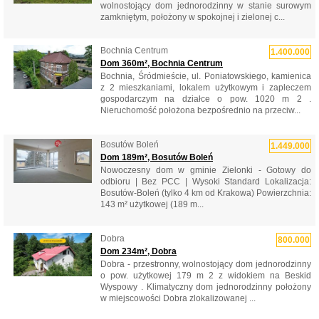
wolnostojący dom jednorodzinny w stanie surowym
zamkniętym, położony w spokojnej i zielonej c...
Bochnia Centrum
1.400.000
Dom 360m², Bochnia Centrum
Bochnia, Śródmieście, ul. Poniatowskiego, kamienica
z 2 mieszkaniami, lokalem użytkowym i zapleczem
gospodarczym na działce o pow. 1020 m 2 .
Nieruchomość położona bezpośrednio na przeciw...
Bosutów Boleń
1.449.000
Dom 189m², Bosutów Boleń
Nowoczesny dom w gminie Zielonki - Gotowy do
odbioru | Bez PCC | Wysoki Standard Lokalizacja:
Bosutów-Boleń (tylko 4 km od Krakowa) Powierzchnia:
143 m² użytkowej (189 m...
Dobra
800.000
Dom 234m², Dobra
Dobra - przestronny, wolnostojący dom jednorodzinny
o pow. użytkowej 179 m 2 z widokiem na Beskid
Wyspowy . Klimatyczny dom jednorodzinny położony
w miejscowości Dobra zlokalizowanej ...