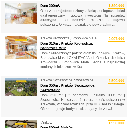
Dom 200m²,
1.390.000
Olkusz - dom jednorodzinny z funkcją usługową - lokal
gastronomiczny | gotowa inwestycja Na sprzedaż
atrakcyjna nieruchomość mieszkalno-usługowa
położona w Olkuszu na działce o powierzchni ...
Kraków Krowodrza, Bronowice Małe
2.997.000
Dom 310m², Kraków Krowodrza,
Bronowice Małe
Dom dwurodzinny z potencjałem usługowym - Kraków,
Bronowice Małe LOKALIZACJA: ul. Olkuska, dzielnica
Krowodrza / Bronowice Małe. Jedna z najbardziej
cenionych lokalizacji w Kra...
Kraków Swoszowice, Swoszowice
3.500.000
Dom 350m², Kraków Swoszowice,
Swoszowice
Dom 350 m² | 2 segmenty | działka 1668 m² |
Swoszowice Na sprzedaż nieruchomość położona w
Krakowie, w Swoszowicach, przy ul. Chałubińskiego.
Oferta obejmuje budynek składający się z dw&o...
Mników
1.956.000
Dom 300m², Mników