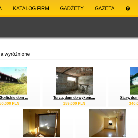
A
KATALOG FIRM
GADŻETY
GAZETA
ia wyróżnione
Gorlickie dom ...
Turza, dom do wykońc...
Siary, dom
50.000 PLN
159.000 PLN
340.