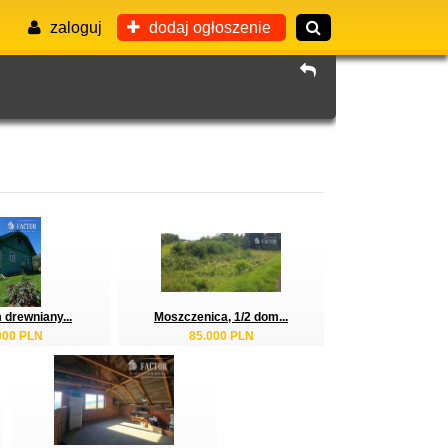
zaloguj
dodaj ogłoszenie
 drewniany...
Moszczenica, 1/2 dom...
000 PLN
85.000 PLN