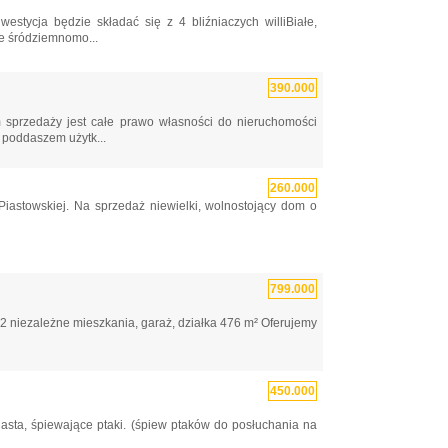
stycja będzie składać się z 4 bliźniaczych williBiałe,
e śródziemnomo...
390.000
m sprzedaży jest całe prawo własności do nieruchomości
poddaszem użytk...
260.000
iastowskiej. Na sprzedaż niewielki, wolnostojący dom o
799.000
2 niezależne mieszkania, garaż, działka 476 m² Oferujemy
450.000
iasta, śpiewające ptaki. (śpiew ptaków do posłuchania na