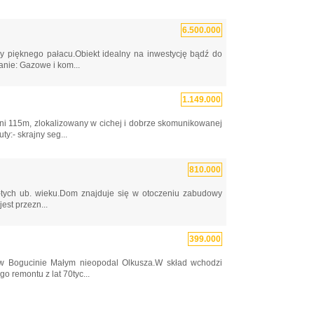
6.500.000
y pięknego pałacu.Obiekt idealny na inwestycję bądź do
nie: Gazowe i kom...
1.149.000
i 115m, zlokalizowany w cichej i dobrze skomunikowanej
- skrajny seg...
810.000
-tych ub. wieku.Dom znajduje się w otoczeniu zabudowy
est przezn...
399.000
w Bogucinie Małym nieopodal Olkusza.W skład wchodzi
 remontu z lat 70tyc...