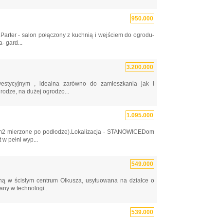
950.000
arter - salon połączony z kuchnią i wejściem do ogrodu-
- gard...
3.200.000
estycyjnym , idealna zarówno do zamieszkania jak i
odze, na dużej ogrodzo...
1.095.000
94m2 mierzone po podłodze).Lokalizacja - STANOWICEDom
 w pełni wyp...
549.000
ą w ścisłym centrum Olkusza, usytuowana na działce o
ny w technologi...
539.000