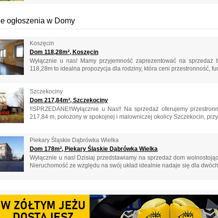
e ogłoszenia w Domy
Koszęcin
Dom 118,28m², Koszęcin
Wyłącznie u nas! Mamy przyjemność zaprezentować na sprzedaż bu
118,28m to idealna propozycja dla rodziny, która ceni przestronność, fun
Szczekociny
Dom 217,84m², Szczekociny
!!SPRZEDANE!!Wyłącznie u Nas!! Na sprzedaż oferujemy przestronny
217,84 m, położony w spokojnej i malowniczej okolicy Szczekocin, przy 
Piekary Śląskie Dąbrówka Wielka
Dom 178m², Piekary Śląskie Dąbrówka Wielka
Wyłącznie u nas! Dzisiaj przedstawiamy na sprzedaż dom wolnostojąc
Nieruchomość ze względu na swój układ idealnie nadaje się dla dwóch r