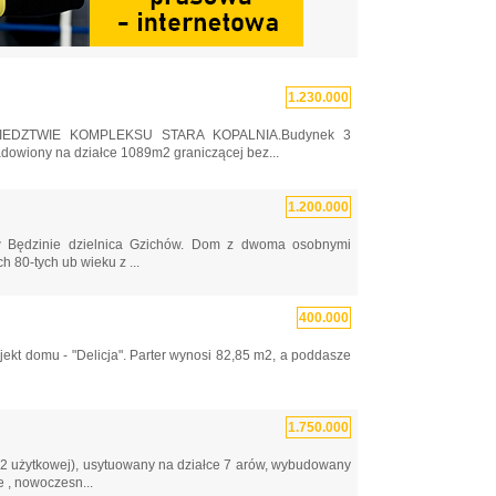
1.230.000
EDZTWIE KOMPLEKSU STARA KOPALNIA.Budynek 3
dowiony na działce 1089m2 graniczącej bez...
1.200.000
w Będzinie dzielnica Gzichów. Dom z dwoma osobnymi
 80-tych ub wieku z ...
400.000
kt domu - "Delicja". Parter wynosi 82,85 m2, a poddasze
1.750.000
2 użytkowej), usytuowany na działce 7 arów, wybudowany
 , nowoczesn...