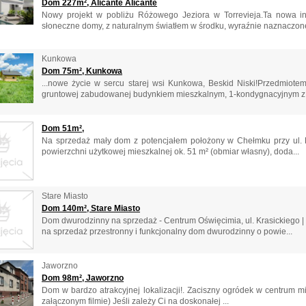
Dom 227m², Alicante Alicante
Nowy projekt w pobliżu Różowego Jeziora w Torrevieja.Ta nowa inwe
słoneczne domy, z naturalnym światłem w środku, wyraźnie naznaczon
Kunkowa
Dom 75m², Kunkowa
...nowe życie w sercu starej wsi Kunkowa, Beskid Niski!Przedmiote
gruntowej zabudowanej budynkiem mieszkalnym, 1-kondygnacyjnym z 
Dom 51m²,
Na sprzedaż mały dom z potencjałem położony w Chełmku przy ul. P
powierzchni użytkowej mieszkalnej ok. 51 m² (obmiar własny), doda...
Stare Miasto
Dom 140m², Stare Miasto
Dom dwurodzinny na sprzedaż - Centrum Oświęcimia, ul. Krasickiego | 
na sprzedaż przestronny i funkcjonalny dom dwurodzinny o powie...
Jaworzno
Dom 98m², Jaworzno
Dom w bardzo atrakcyjnej lokalizacji!. Zaciszny ogródek w centrum m
załączonym filmie) Jeśli zależy Ci na doskonałej ...