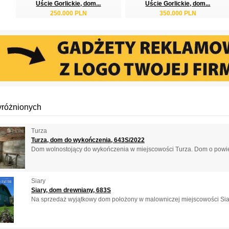
Uście Gorlickie, dom...
Uście Gorlickie, dom...
250.000 PLN
350.000 PLN
yróżnionych
Turza
Turza, dom do wykończenia, 643S/2022
Dom wolnostojący do wykończenia w miejscowości Turza. Dom o powierz
Siary
Siary, dom drewniany, 683S
Na sprzedaż wyjątkowy dom położony w malowniczej miejscowości Siary 