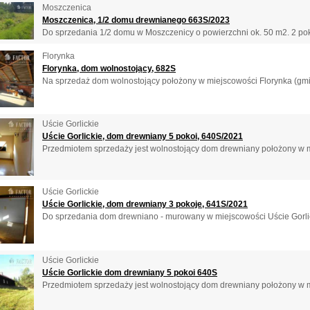
Moszczenica
Moszczenica, 1/2 domu drewnianego 663S/2023
Do sprzedania 1/2 domu w Moszczenicy o powierzchni ok. 50 m2. 2 pokoj
Florynka
Florynka, dom wolnostojący, 682S
Na sprzedaż dom wolnostojący położony w miejscowości Florynka (gmi
Uście Gorlickie
Uście Gorlickie, dom drewniany 5 pokoi, 640S/2021
Przedmiotem sprzedaży jest wolnostojący dom drewniany położony w mi
Uście Gorlickie
Uście Gorlickie, dom drewniany 3 pokoje, 641S/2021
Do sprzedania dom drewniano - murowany w miejscowości Uście Gorlic
Uście Gorlickie
Uście Gorlickie dom drewniany 5 pokoi 640S
Przedmiotem sprzedaży jest wolnostojący dom drewniany położony w mi