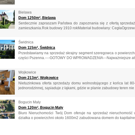
Bielawa
Dom 1250m², Bielawa
Serdecznie zapraszam Państwa do zapoznania się z ofertą sprzedaż
zamieszkania.Rok budowy 1910 rokMateriał budowlany: CegłaOgrzewa
Świdnica
Dom 115m², Świdnica
Przedstawiamy na sprzedaż skrajny segment szeregowca o powierzchn
części Pszenna.----GOTOWY DO WPROWADZENIA---Najważniejsze atuty:
Wojkowice
Dom 213m², Wojkowice
Nietuzinkowa oferta sprzedaży domu wolnostojącego z końca lat 80
jednorodzinnej, sąsiaduje z łąkami, gdzie w planie zabudowy teren nie j
Bogucin Mały
Dom 120m², Bogucin Mały
Biuro Nieruchomości Twój Dom oferuje na sprzedaż nieruchomość 
działka o powierzchni około 1600m2 zabudowana domem do kapitalnego