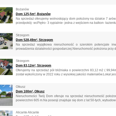
Bożanów
Dom 125,5m², Bożanów
Na sprzedaż oferujemy wolnostojący dom położony na działce 7 arów.P
przedpokój- wcPiętro- 3 sypialnie- jedna z wejściem na balkon- łazienka
Strzegom
Dom 528,49m², Strzegom
Na sprzedaż wyjątkowa nieruchomość o szerokim potencjale inw
prowadzenia działalności gospodarczej.Nieruchomość położona przy dr
Strzegom
Dom 83,12m², Strzegom
Oferujemy na sprzedaż pół bliźniaka o powierzchni 83,12 m2 ( 99,
został wykończony w 2022 roku z wysokiej jakości materiałów.Lokal jest
Olkusz
Dom 100m², Olkusz
Nieruchomości Twój Dom oferuje na sprzedaż nieruchomość położon
powierzchni 605 m.Na posesji znajduje się dom z lat 50-tych, wybudowa
Alicante Alicante