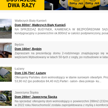
Wałbrzych Biały Kamień
Dom 800m², Wałbrzych Biały Kamień
NA SPRZEDAŻ BUDYNEK, KAMIENICA W BEZPOŚREDNIM SĄSI
kondygnacyjny o powierzchni ok.800m2 w całości podpiwniczony, posa
Będzin
Dom 166m², Będzin
Zapraszam na prezentację domu 2-rodzinnego znajdującego się 
wejściami.Wybudowany w latach 50-tych z cegły, po rozbudowie w latach
Łażany
Dom 136,75m², Łażany
Oferujemy Państwu dom wolnostojący w stanie surowym otwartym. Proje
53,90 m2 (po podłodze 84,40 m2).Parter:- salon- dwa pokoje- ku...
Jaworzyna Śląska
Dom 288m², Jaworzyna Śląska
Na sprzedaż oferujemy dom wolnostojący o powierzchni 288m2 (232m
w 2022 roku.Nieruchomość została zaprojektowana z myślą o komforcie