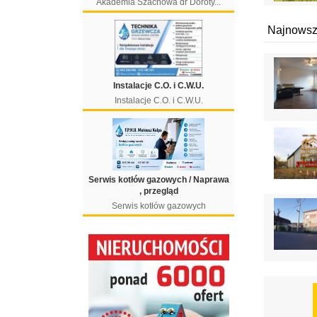
Akademia Szachowa dr Doroty...
Najnowsz
Instalacje C.O. i C.W.U.
Instalacje C.O. i C.W.U.
Serwis kotłów gazowych / Naprawa
, przegląd
Serwis kotłów gazowych