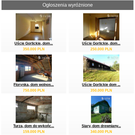
Ogłoszenia wyróżnione
Uście Gorlickie, dom...
Uście Gorlickie, dom...
350.000 PLN
250.000 PLN
Florynka, dom wolnos...
Uście Gorlickie dom ...
750.000 PLN
350.000 PLN
Turza, dom do wykońc...
Siary, dom drewniany...
159.000 PLN
340.000 PLN