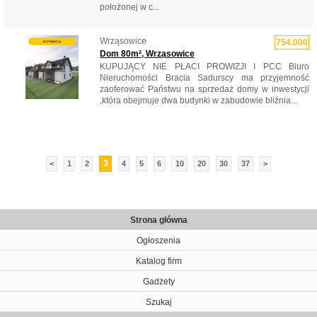
położonej w c...
Wrząsowice
754.000
Dom 80m², Wrząsowice
KUPUJĄCY NIE PŁACI PROWIZJI I PCC Biuro
Nieruchomości Bracia Sadurscy ma przyjemność
zaoferować Państwu na sprzedaż domy w inwestycji
,która obejmuje dwa budynki w zabudowie bliźnia...
3
<
1
2
4
5
6
10
20
30
37
>
Strona główna
Ogłoszenia
Katalog firm
Gadżety
Szukaj