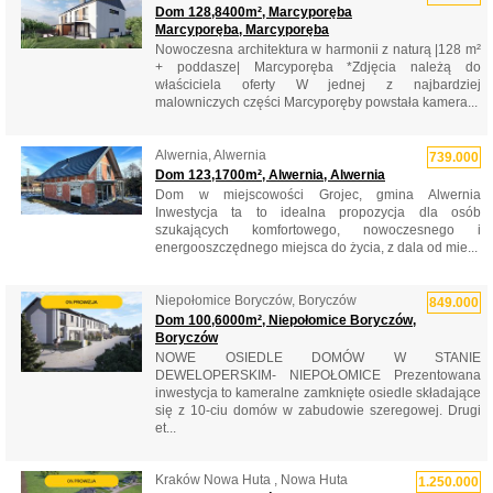
Dom 128,8400m², Marcyporęba
Marcyporęba, Marcyporęba
Nowoczesna architektura w harmonii z naturą |128 m²
+ poddasze| Marcyporęba *Zdjęcia należą do
właściciela oferty W jednej z najbardziej
malowniczych części Marcyporęby powstała kamera...
Alwernia, Alwernia
739.000
Dom 123,1700m², Alwernia, Alwernia
Dom w miejscowości Grojec, gmina Alwernia
Inwestycja ta to idealna propozycja dla osób
szukających komfortowego, nowoczesnego i
energooszczędnego miejsca do życia, z dala od mie...
Niepołomice Boryczów, Boryczów
849.000
Dom 100,6000m², Niepołomice Boryczów,
Boryczów
NOWE OSIEDLE DOMÓW W STANIE
DEWELOPERSKIM- NIEPOŁOMICE Prezentowana
inwestycja to kameralne zamknięte osiedle składające
się z 10-ciu domów w zabudowie szeregowej. Drugi
et...
Kraków Nowa Huta , Nowa Huta
1.250.000