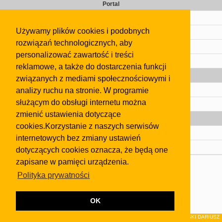
Portal
Cennik
Używamy plików cookies i podobnych
Kontakt
rozwiązań technologicznych, aby
Regulamin
personalizować zawartość i treści
Pomoc
reklamowe, a także do dostarczenia funkcji
Gazeta
związanych z mediami społecznościowymi i
analizy ruchu na stronie. W programie
Olkusz
służącym do obsługi internetu można
Kontakt
zmienić ustawienia dotyczące
Strefa dla biznesu
cookies.Korzystanie z naszych serwisów
Biura nieruchomości
internetowych bez zmiany ustawień
Dealerzy i autokomisy
dotyczących cookies oznacza, że będą one
zapisane w pamięci urządzenia.
Skontaktuj się z nami
Polityka prywatności
Korzystanie z tej strony oznacza akceptację postanowień
regulaminu
i
Polityki Prywatności
.
Klauzula FB
OK
© 2026Wydawnictwo NEON sp. z o.o. (dawniej: FIRMA NEON MAREK KLUCZEWSKI DARIUSZ