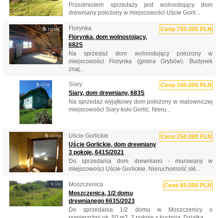
Przedmiotem sprzedaży jest wolnostojący dom
drewniany położony w miejscowości Uście Gorli...
Florynka
Cena
750.000 PLN
Florynka, dom wolnostojący,
682S
Na sprzedaż dom wolnostojący położony w
miejscowości Florynka (gmina Grybów). Budynek
znaj...
Siary
Cena
340.000 PLN
Siary, dom drewniany, 683S
Na sprzedaż wyjątkowy dom położony w malowniczej
miejscowości Siary koło Gorlic. Nieru...
Uście Gorlickie
Cena
250.000 PLN
Uście Gorlickie, dom drewniany
3 pokoje, 641S/2021
Do sprzedania dom drewniano - murowany w
miejscowości Uście Gorlickie. Nieruchomość skł...
Moszczenica
Cena
85.000 PLN
Moszczenica, 1/2 domu
drewnianego 663S/2023
Do sprzedania 1/2 domu w Moszczenicy o
powierzchni ok. 50 m2. 2 pokoje z kuchnią. Działka ...