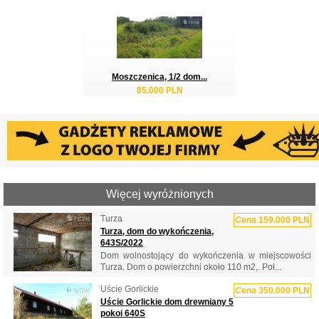
Moszczenica, 1/2 dom...
85.000 PLN
Więcej wyróżnionych
Turza
Cena
159.000 PLN
Turza, dom do wykończenia,
643S/2022
Dom wolnostojący do wykończenia w miejscowości
Turza. Dom o powierzchni około 110 m2,. Poł...
Uście Gorlickie
Cena
350.000 PLN
Uście Gorlickie dom drewniany 5
pokoi 640S