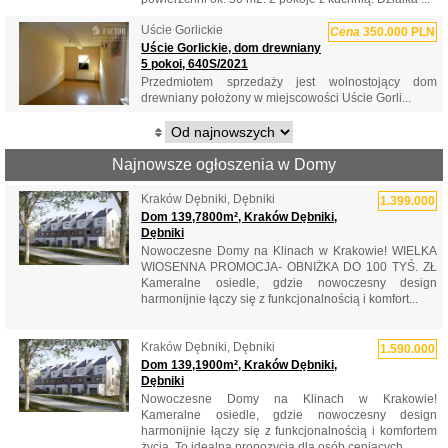
Uście Gorlickie
Cena
350.000 PLN
Uście Gorlickie, dom drewniany
5 pokoi, 640S/2021
Przedmiotem sprzedaży jest wolnostojący dom
drewniany położony w miejscowości Uście Gorli...
Najnowsze ogłoszenia w Domy
Kraków Dębniki, Dębniki
1.399.000
Dom 139,7800m², Kraków Dębniki,
Dębniki
Nowoczesne Domy na Klinach w Krakowie! WIELKA
WIOSENNA PROMOCJA- OBNIŻKA DO 100 TYŚ. ZŁ
Kameralne osiedle, gdzie nowoczesny design
harmonijnie łączy się z funkcjonalnością i komfort...
Kraków Dębniki, Dębniki
1.590.000
Dom 139,1900m², Kraków Dębniki,
Dębniki
Nowoczesne Domy na Klinach w Krakowie!
Kameralne osiedle, gdzie nowoczesny design
harmonijnie łączy się z funkcjonalnością i komfortem
życia. To idealna propozycja dla osób ceniących ...