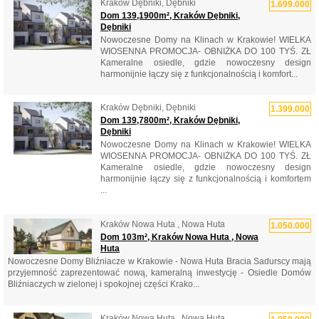
Kraków Dębniki, Dębniki
1.699.000
Dom 139,1900m², Kraków Dębniki,
Dębniki
Nowoczesne Domy na Klinach w Krakowie! WIELKA
WIOSENNA PROMOCJA- OBNIŻKA DO 100 TYŚ. ZŁ
Kameralne osiedle, gdzie nowoczesny design
harmonijnie łączy się z funkcjonalnością i komfort...
Kraków Dębniki, Dębniki
1.399.000
Dom 139,7800m², Kraków Dębniki,
Dębniki
Nowoczesne Domy na Klinach w Krakowie! WIELKA
WIOSENNA PROMOCJA- OBNIŻKA DO 100 TYŚ. ZŁ
Kameralne osiedle, gdzie nowoczesny design
harmonijnie łączy się z funkcjonalnością i komfortem
...
Kraków Nowa Huta , Nowa Huta
1.050.000
Dom 103m², Kraków Nowa Huta , Nowa
Huta
Nowoczesne Domy Bliźniacze w Krakowie - Nowa Huta Bracia Sadurscy mają
przyjemność zaprezentować nową, kameralną inwestycję - Osiedle Domów
Bliźniaczych w zielonej i spokojnej części Krako...
Kraków Nowa Huta , Nowa Huta