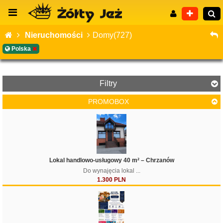
Nieruchomości
Domy(727)
Polska
Wyszukiwanie zaawansowane
Filtry
PROMOBOX
Cena
Lokal handlowo-usługowy 40 m² – Chrzanów
Do wynajęcia lokal ...
1.300 PLN