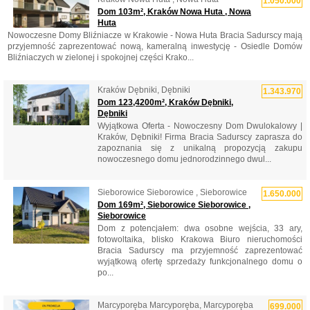
1.050.000
Dom 103m², Kraków Nowa Huta , Nowa
Huta
Nowoczesne Domy Bliźniacze w Krakowie - Nowa Huta Bracia Sadurscy mają
przyjemność zaprezentować nową, kameralną inwestycję - Osiedle Domów
Bliźniaczych w zielonej i spokojnej części Krako...
Kraków Dębniki, Dębniki
1.343.970
Dom 123,4200m², Kraków Dębniki,
Dębniki
Wyjątkowa Oferta - Nowoczesny Dom Dwulokalowy |
Kraków, Dębniki! Firma Bracia Sadurscy zaprasza do
zapoznania się z unikalną propozycją zakupu
nowoczesnego domu jednorodzinnego dwul...
Sieborowice Sieborowice , Sieborowice
1.650.000
Dom 169m², Sieborowice Sieborowice ,
Sieborowice
Dom z potencjałem: dwa osobne wejścia, 33 ary,
fotowoltaika, blisko Krakowa Biuro nieruchomości
Bracia Sadurscy ma przyjemność zaprezentować
wyjątkową ofertę sprzedaży funkcjonalnego domu o
po...
Marcyporęba Marcyporęba, Marcyporęba
699.000