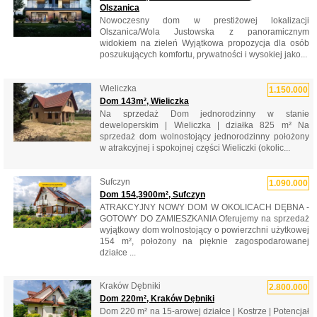
Olszanica
Nowoczesny dom w prestiżowej lokalizacji
Olszanica/Wola Justowska z panoramicznym
widokiem na zieleń Wyjątkowa propozycja dla osób
poszukujących komfortu, prywatności i wysokiej jako...
Wieliczka
1.150.000
Dom 143m², Wieliczka
Na sprzedaż Dom jednorodzinny w stanie
deweloperskim | Wieliczka | działka 825 m² Na
sprzedaż dom wolnostojący jednorodzinny położony
w atrakcyjnej i spokojnej części Wieliczki (okolic...
Sufczyn
1.090.000
Dom 154,3900m², Sufczyn
ATRAKCYJNY NOWY DOM W OKOLICACH DĘBNA -
GOTOWY DO ZAMIESZKANIA Oferujemy na sprzedaż
wyjątkowy dom wolnostojący o powierzchni użytkowej
154 m², położony na pięknie zagospodarowanej
działce ...
Kraków Dębniki
2.800.000
Dom 220m², Kraków Dębniki
Dom 220 m² na 15-arowej działce | Kostrze | Potencjał