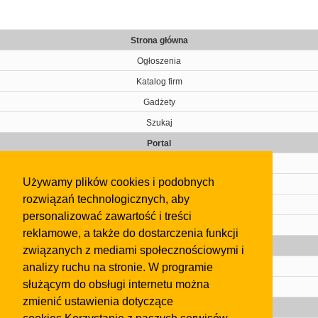
Strona główna
Ogłoszenia
Katalog firm
Gadżety
Szukaj
Portal
Cennik
Używamy plików cookies i podobnych
Kontakt
rozwiązań technologicznych, aby
Regulamin
personalizować zawartość i treści
Pomoc
reklamowe, a także do dostarczenia funkcji
Gazeta
związanych z mediami społecznościowymi i
analizy ruchu na stronie. W programie
Olkusz
służącym do obsługi internetu można
Kontakt
zmienić ustawienia dotyczące
Strefa dla biznesu