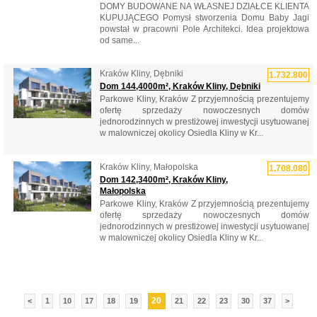
DOMY BUDOWANE NA WŁASNEJ DZIAŁCE KLIENTA
KUPUJĄCEGO Pomysł stworzenia Domu Baby Jagi
powstał w pracowni Pole Architekci. Idea projektowa
od same...
Kraków Kliny, Dębniki
1.732.800
Dom 144,4000m², Kraków Kliny, Dębniki
Parkowe Kliny, Kraków Z przyjemnością prezentujemy
ofertę sprzedaży nowoczesnych domów
jednorodzinnych w prestiżowej inwestycji usytuowanej
w malowniczej okolicy Osiedla Kliny w Kr...
Kraków Kliny, Małopolska
1.708.080
Dom 142,3400m², Kraków Kliny,
Małopolska
Parkowe Kliny, Kraków Z przyjemnością prezentujemy
ofertę sprzedaży nowoczesnych domów
jednorodzinnych w prestiżowej inwestycji usytuowanej
w malowniczej okolicy Osiedla Kliny w Kr...
20
<
1
10
17
18
19
21
22
23
30
37
>