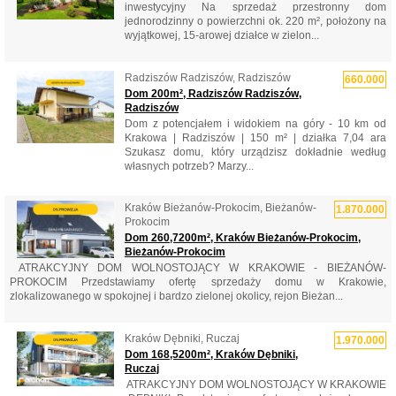
inwestycyjny Na sprzedaż przestronny dom
jednorodzinny o powierzchni ok. 220 m², położony na
wyjątkowej, 15-arowej działce w zielon...
Radziszów Radziszów, Radziszów
660.000
Dom 200m², Radziszów Radziszów,
Radziszów
Dom z potencjałem i widokiem na góry - 10 km od
Krakowa | Radziszów | 150 m² | działka 7,04 ara
Szukasz domu, który urządzisz dokładnie według
własnych potrzeb? Marzy...
Kraków Bieżanów-Prokocim, Bieżanów-
1.870.000
Prokocim
Dom 260,7200m², Kraków Bieżanów-Prokocim,
Bieżanów-Prokocim
​ ATRAKCYJNY DOM WOLNOSTOJĄCY W KRAKOWIE - BIEŻANÓW-
PROKOCIM Przedstawiamy ofertę sprzedaży domu w Krakowie,
zlokalizowanego w spokojnej i bardzo zielonej okolicy, rejon Bieżan...
Kraków Dębniki, Ruczaj
1.970.000
Dom 168,5200m², Kraków Dębniki,
Ruczaj
​ ATRAKCYJNY DOM WOLNOSTOJĄCY W KRAKOWIE