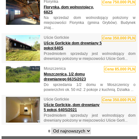
Florynka
Cena
750.000 PLN
Florynka, dom wolnostojący,
682S
Na sprzedaż dom wolnostojący położony w
miejscowości Florynka (gmina Grybów). Budynek
znaj...
Uście Gorlickie
Cena
350.000 PLN
Uście Gorlickie dom drewniany 5
pokoi 640S
Przedmiotem sprzedaży jest wolnostojący dom
drewniany położony w miejscowości Uście Gorli...
Moszczenica
Cena
85.000 PLN
Moszczenica, 1/2 domu
drewnianego 663S/2023
Do sprzedania 1/2 domu w Moszczenicy o
powierzchni ok. 50 m2. 2 pokoje z kuchnią. Działka ...
Uście Gorlickie
Cena
350.000 PLN
Uście Gorlickie, dom drewniany
5 pokoi, 640S/2021
Przedmiotem sprzedaży jest wolnostojący dom
drewniany położony w miejscowości Uście Gorli...