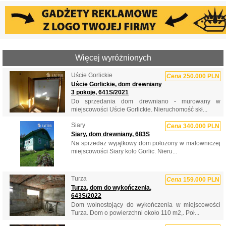
Więcej wyróżnionych
Uście Gorlickie
Cena
250.000 PLN
Uście Gorlickie, dom drewniany
3 pokoje, 641S/2021
Do sprzedania dom drewniano - murowany w
miejscowości Uście Gorlickie. Nieruchomość skł...
Siary
Cena
340.000 PLN
Siary, dom drewniany, 683S
Na sprzedaż wyjątkowy dom położony w malowniczej
miejscowości Siary koło Gorlic. Nieru...
Turza
Cena
159.000 PLN
Turza, dom do wykończenia,
643S/2022
Dom wolnostojący do wykończenia w miejscowości
Turza. Dom o powierzchni około 110 m2,. Poł...