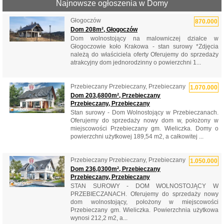
Najnowsze ogłoszenia w Domy
Głogoczów
870.000
Dom 208m², Głogoczów
Dom wolnostojący na malowniczej działce w
Głogoczowie koło Krakowa - stan surowy *Zdjęcia
należą do właściciela oferty Oferujemy do sprzedaży
atrakcyjny dom jednorodzinny o powierzchni 1...
Przebieczany Przebieczany, Przebieczany
1.070.000
Dom 203,6800m², Przebieczany
Przebieczany, Przebieczany
Stan surowy - Dom Wolnostojący w Przebieczanach.
Oferujemy do sprzedaży nowy dom w, położony w
miejscowości Przebieczany gm. Wieliczka. Domy o
powierzchni użytkowej 189,54 m2, a całkowitej ...
Przebieczany Przebieczany, Przebieczany
1.050.000
Dom 236,0300m², Przebieczany
Przebieczany, Przebieczany
STAN SUROWY - DOM WOLNOSTOJĄCY W
PRZEBIECZANACH. Oferujemy do sprzedaży nowy
dom wolnostojący, położony w miejscowości
Przebieczany gm. Wieliczka. Powierzchnia użytkowa
wynosi 212,2 m2, a...